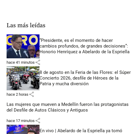
Las más leídas
“Presidente, es el momento de hacer
cambios profundos, de grandes decisiones”:
Honorio Henríquez a Abelardo de la Espriella
share
hace 41 minutos
8 de agosto en la Feria de las Flores: el Súper
Concierto 2026, desfile de Héroes de la
Patria y mucha diversión
share
hace 2 horas
Las mujeres que mueven a Medellín fueron las protagonistas
del Desfile de Autos Clásicos y Antiguos
share
hace 17 minutos
En vivo | Abelardo de la Espriella ya tomó