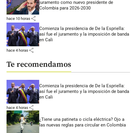
juramento como nuevo presidente de
Colombia para 2026-2030
share
hace 10 horas
Comienza la presidencia de De la Espriella:
así fue el juramento y la imposición de banda
en Cali
share
hace 4 horas
Te recomendamos
Comienza la presidencia de De la Espriella:
así fue el juramento y la imposición de banda
en Cali
share
hace 4 horas
¿Tiene una patineta o cicla eléctrica? Ojo a
las nuevas reglas para circular en Colombia