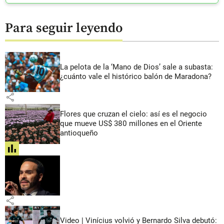
Para seguir leyendo
La pelota de la ‘Mano de Dios’ sale a subasta:
¿cuánto vale el histórico balón de Maradona?
share
Flores que cruzan el cielo: así es el negocio
que mueve US$ 380 millones en el Oriente
antioqueño
share
share
Video | Vinícius volvió y Bernardo Silva debutó: