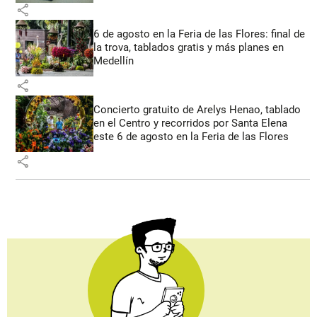
share
6 de agosto en la Feria de las Flores: final de
la trova, tablados gratis y más planes en
Medellín
share
Concierto gratuito de Arelys Henao, tablado
en el Centro y recorridos por Santa Elena
este 6 de agosto en la Feria de las Flores
share