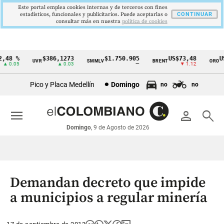
Este portal emplea cookies internas y de terceros con fines
estadísticos, funcionales y publicitarios. Puede aceptarlas o
CONTINUAR
consultar más en nuestra
politica de cookies
48 %
$386,1273
$1.750.905
US$73,48
US$
UVR
SMMLV
BRENT
ORO
Cintillo
 0.05
▲ 0.03
—
▼ 1.12
de
Pico y Placa Medellín
Domingo
no
no
indicadores
económicos
menu
person
search
Colombia
Domingo
, 9 de Agosto de 2026
Demandan decreto que impide
a municipios a regular minería