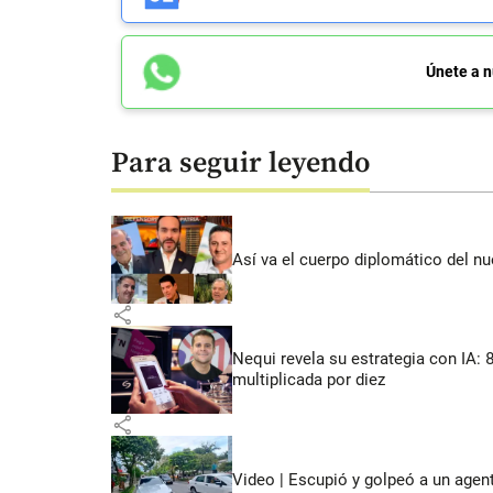
Únete a n
Para seguir leyendo
Así va el cuerpo diplomático del nu
share
Nequi revela su estrategia con IA:
multiplicada por diez
share
Video | Escupió y golpeó a un agen