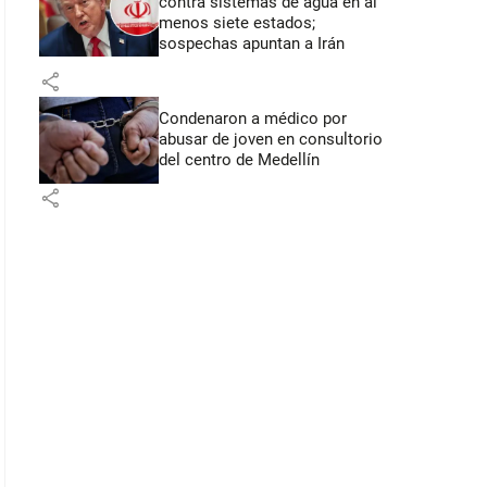
contra sistemas de agua en al
menos siete estados;
sospechas apuntan a Irán
share
Condenaron a médico por
abusar de joven en consultorio
del centro de Medellín
share