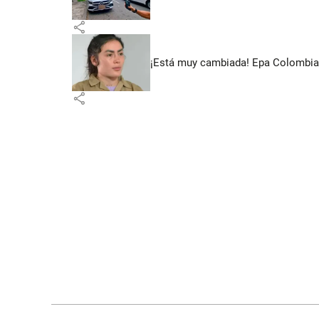
share
¡Está muy cambiada! Epa Colombia 
share