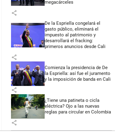
megacárceles
share
De la Espriella congelará el
gasto público, eliminará el
impuesto al patrimonio y
desarrollará el fracking:
primeros anuncios desde Cali
share
Comienza la presidencia de De
la Espriella: así fue el juramento
y la imposición de banda en Cali
share
¿Tiene una patineta o cicla
eléctrica? Ojo a las nuevas
reglas para circular en Colombia
share