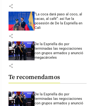
share
“La coca dará paso al coco, al
cacao, al café”: así fue la
posesión de De la Espriella en
Cali
share
De la Espriella dio por
terminadas las negociaciones
con grupos armados y anunció
megacárceles
share
Te recomendamos
De la Espriella dio por
terminadas las negociaciones
con grupos armados y anunció