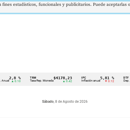
 fines estadísticos, funcionales y publicitarios. Puede aceptarlas
2,8 %
$4178,23
5,81 %
TRM
IPC
DTF
l
Tasa Rep. Moneda
Inflación anual
Dep. Términ
▲ 0.10
▲ 0.42
▼ 0.12
Sábado
, 8 de Agosto de 2026