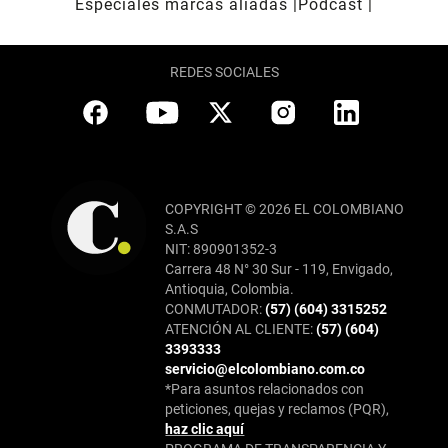
Especiales marcas aliadas
Pódcast
REDES SOCIALES
COPYRIGHT © 2026 EL COLOMBIANO
S.A.S
NIT: 890901352-3
Carrera 48 N° 30 Sur - 119, Envigado,
Antioquia, Colombia.
CONMUTADOR:
(57) (604) 3315252
ATENCIÓN AL CLIENTE:
(57) (604)
3393333
servicio@elcolombiano.com.co
*Para asuntos relacionados con
peticiones, quejas y reclamos (PQR),
haz clic aquí