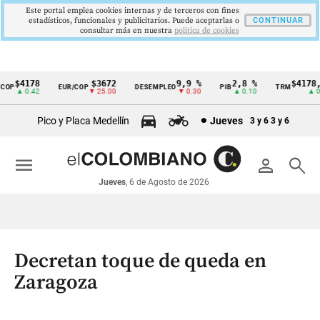
Este portal emplea cookies internas y de terceros con fines
estadísticos, funcionales y publicitarios. Puede aceptarlas o
CONTINUAR
consultar más en nuestra
politica de cookies
$4178
$3672
9,9 %
2,8 %
$4178,2
OP
EUR/COP
DESEMPLEO
PIB
TRM
Cintillo
▲ 0.42
▼ 25.00
▼ 0.30
▲ 0.10
▲ 0.4
de
Pico y Placa Medellín
Jueves
3 y 6
3 y 6
indicadores
económicos
menu
person
search
Colombia
Jueves
, 6 de Agosto de 2026
Decretan toque de queda en
Zaragoza