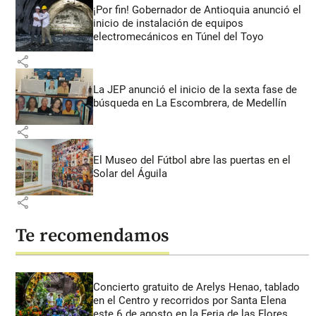
¡Por fin! Gobernador de Antioquia anunció el
inicio de instalación de equipos
electromecánicos en Túnel del Toyo
share
La JEP anunció el inicio de la sexta fase de
búsqueda en La Escombrera, de Medellín
share
El Museo del Fútbol abre las puertas en el
Solar del Águila
share
Te recomendamos
Concierto gratuito de Arelys Henao, tablado
en el Centro y recorridos por Santa Elena
este 6 de agosto en la Feria de las Flores