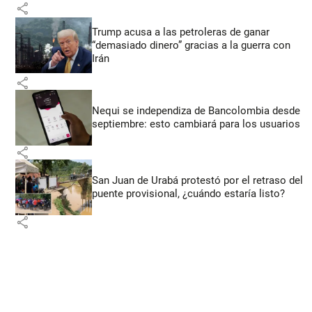
share
Trump acusa a las petroleras de ganar
“demasiado dinero” gracias a la guerra con
Irán
share
Nequi se independiza de Bancolombia desde
septiembre: esto cambiará para los usuarios
share
San Juan de Urabá protestó por el retraso del
puente provisional, ¿cuándo estaría listo?
share