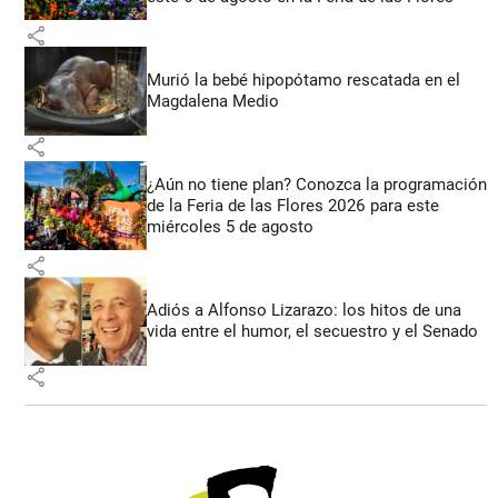
share
Murió la bebé hipopótamo rescatada en el
Magdalena Medio
share
¿Aún no tiene plan? Conozca la programación
de la Feria de las Flores 2026 para este
miércoles 5 de agosto
share
Adiós a Alfonso Lizarazo: los hitos de una
vida entre el humor, el secuestro y el Senado
share