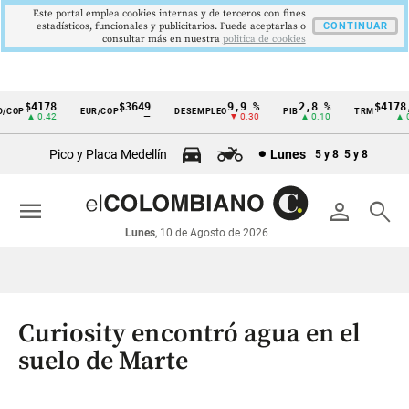
Este portal emplea cookies internas y de terceros con fines
estadísticos, funcionales y publicitarios. Puede aceptarlas o
CONTINUAR
consultar más en nuestra
politica de cookies
$4178
$3649
9,9 %
2,8 %
$4178,2
COP
EUR/COP
DESEMPLEO
PIB
TRM
Cintillo
▲ 0.42
—
▼ 0.30
▲ 0.10
▲ 0.4
de
Pico y Placa Medellín
Lunes
5 y 8
5 y 8
indicadores
económicos
menu
person
search
Colombia
Lunes
, 10 de Agosto de 2026
Curiosity encontró agua en el
suelo de Marte