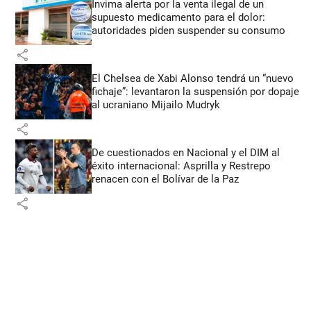
Invima alerta por la venta ilegal de un
supuesto medicamento para el dolor:
autoridades piden suspender su consumo
share
El Chelsea de Xabi Alonso tendrá un “nuevo
fichaje”: levantaron la suspensión por dopaje
al ucraniano Mijailo Mudryk
share
De cuestionados en Nacional y el DIM al
éxito internacional: Asprilla y Restrepo
renacen con el Bolívar de la Paz
share