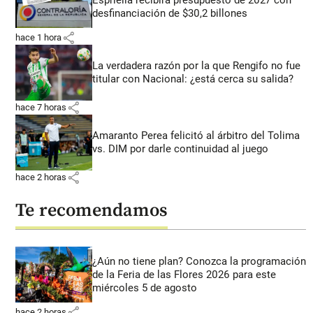
desfinanciación de $30,2 billones
share
hace 1 hora
La verdadera razón por la que Rengifo no fue
titular con Nacional: ¿está cerca su salida?
share
hace 7 horas
Amaranto Perea felicitó al árbitro del Tolima
vs. DIM por darle continuidad al juego
share
hace 2 horas
Te recomendamos
¿Aún no tiene plan? Conozca la programación
de la Feria de las Flores 2026 para este
miércoles 5 de agosto
share
hace 2 horas