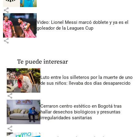
share
Video: Lionel Messi marcó doblete y ya es el
goleador de la Leagues Cup
share
Te puede interesar
Luto entre los silleteros por la muerte de uno
de sus niños: llevaba dos días desaparecido
share
Cerraron centro estético en Bogotá tras
hallar desechos biológicos y presuntas
irregularidades sanitarias
share