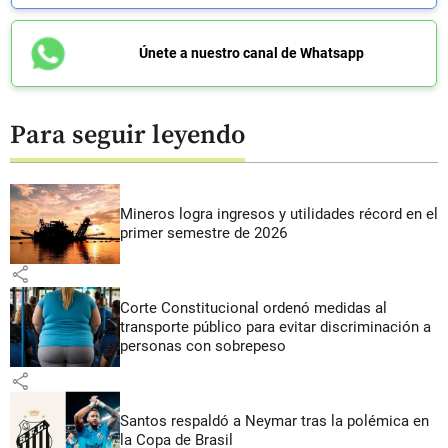
Únete a nuestro canal de Whatsapp
Para seguir leyendo
Mineros logra ingresos y utilidades récord en el
primer semestre de 2026
share
Corte Constitucional ordenó medidas al
transporte público para evitar discriminación a
personas con sobrepeso
share
Santos respaldó a Neymar tras la polémica en
la Copa de Brasil