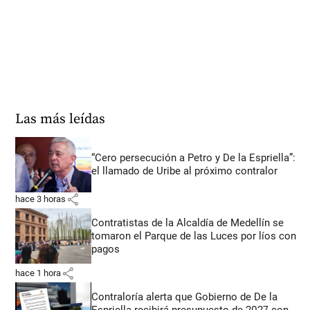
Las más leídas
“Cero persecución a Petro y De la Espriella”:
el llamado de Uribe al próximo contralor
share
hace 3 horas
Contratistas de la Alcaldía de Medellín se
tomaron el Parque de las Luces por líos con
pagos
share
hace 1 hora
Contraloría alerta que Gobierno de De la
Espriella recibirá presupuesto de 2027 con