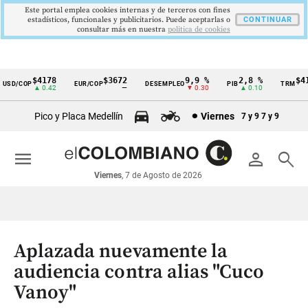
Este portal emplea cookies internas y de terceros con fines
estadísticos, funcionales y publicitarios. Puede aceptarlas o
CONTINUAR
consultar más en nuestra
politica de cookies
$4178
$3672
9,9 %
2,8 %
$417
SD/COP
EUR/COP
DESEMPLEO
PIB
TRM
Cintillo
▲ 0.42
—
▼ 0.30
▲ 0.10
▲
de
Pico y Placa Medellín
Viernes
7 y 9
7 y 9
indicadores
económicos
menu
person
search
Colombia
Viernes
, 7 de Agosto de 2026
Aplazada nuevamente la
audiencia contra alias "Cuco
Vanoy"