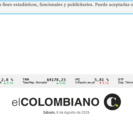
 fines estadísticos, funcionales y publicitarios. Puede aceptarlas
 %
$4178,23
5,81 %
TRM
IPC
DTF
Tasa Rep. Moneda
Inflación anual
Dep. Término Fijo
.10
▲ 0.42
▼ 0.12
Sábado
, 8 de Agosto de 2026