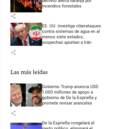
decretó alerta naranja por
incendios forestales
share
EE. UU. investiga ciberataques
contra sistemas de agua en al
menos siete estados;
sospechas apuntan a Irán
share
Las más leídas
Gobierno Trump anuncia USD
1.000 millones de apoyo a
gobierno de De la Espriella y
promete revisar aranceles
share
De la Espriella congelará el
gasto público, eliminará el