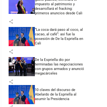
impuesto al patrimonio y
desarrollará el fracking:
primeros anuncios desde Cali
share
“La coca dará paso al coco, al
cacao, al café”: así fue la
posesión de De la Espriella en
Cali
share
De la Espriella dio por
terminadas las negociaciones
con grupos armados y anunció
megacárceles
share
10 claves del discurso de
Abelardo de la Espriella al
asumir la Presidencia