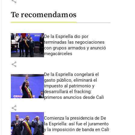
share
Te recomendamos
De la Espriella dio por
terminadas las negociaciones
con grupos armados y anunció
megacárceles
share
De la Espriella congelará el
gasto público, eliminará el
impuesto al patrimonio y
desarrollará el fracking:
primeros anuncios desde Cali
share
Comienza la presidencia de De
la Espriella: así fue el juramento
y la imposición de banda en Cali