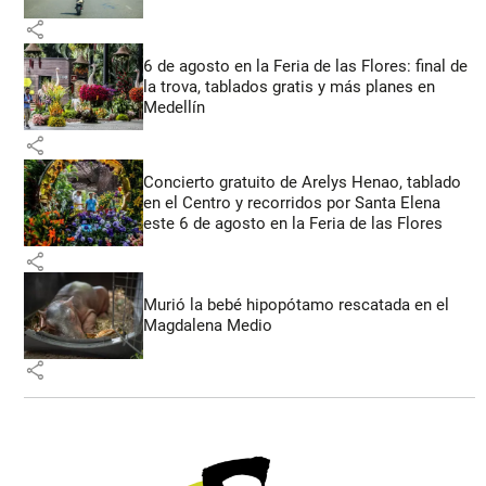
share
6 de agosto en la Feria de las Flores: final de
la trova, tablados gratis y más planes en
Medellín
share
Concierto gratuito de Arelys Henao, tablado
en el Centro y recorridos por Santa Elena
este 6 de agosto en la Feria de las Flores
share
Murió la bebé hipopótamo rescatada en el
Magdalena Medio
share