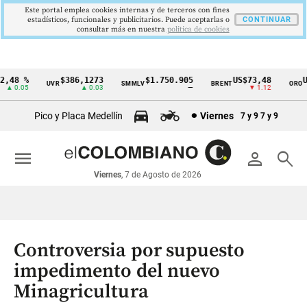
Este portal emplea cookies internas y de terceros con fines
estadísticos, funcionales y publicitarios. Puede aceptarlas o
CONTINUAR
consultar más en nuestra
politica de cookies
48 %
$386,1273
$1.750.905
US$73,48
US
UVR
SMMLV
BRENT
ORO
Cintillo
 0.05
▲ 0.03
—
▼ 1.12
de
Pico y Placa Medellín
Viernes
7 y 9
7 y 9
indicadores
económicos
menu
person
search
Colombia
Viernes
, 7 de Agosto de 2026
Controversia por supuesto
impedimento del nuevo
Minagricultura