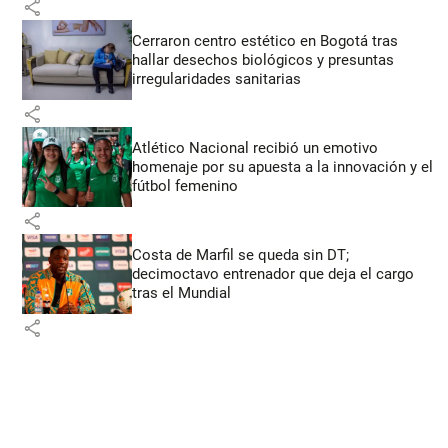
share
Cerraron centro estético en Bogotá tras
hallar desechos biológicos y presuntas
irregularidades sanitarias
share
Atlético Nacional recibió un emotivo
homenaje por su apuesta a la innovación y el
fútbol femenino
share
Costa de Marfil se queda sin DT;
decimoctavo entrenador que deja el cargo
tras el Mundial
share