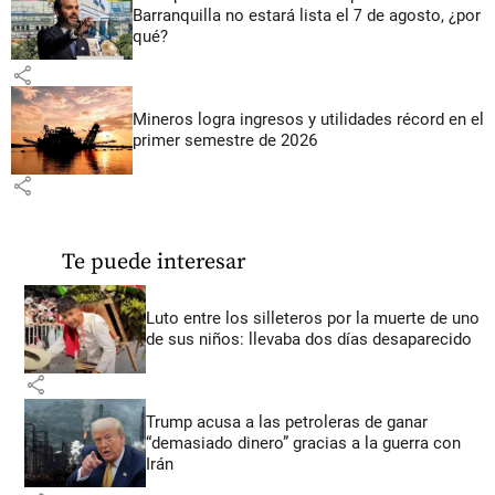
Barranquilla no estará lista el 7 de agosto, ¿por
qué?
share
Mineros logra ingresos y utilidades récord en el
primer semestre de 2026
share
Te puede interesar
Luto entre los silleteros por la muerte de uno
de sus niños: llevaba dos días desaparecido
share
Trump acusa a las petroleras de ganar
“demasiado dinero” gracias a la guerra con
Irán