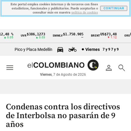
Este portal emplea cookies internas y de terceros con fines
estadísticos, funcionales y publicitarios. Puede aceptarlas o
CONTINUAR
consultar más en nuestra
politica de cookies
,48 %
$386,1273
$1.750.905
US$73,48
US
UVR
SMMLV
BRENT
ORO
Cintillo
▲ 0.05
▲ 0.03
—
▼ 1.12
de
Pico y Placa Medellín
Viernes
7 y 9
7 y 9
indicadores
económicos
menu
person
search
Colombia
Viernes
, 7 de Agosto de 2026
Condenas contra los directivos
de Interbolsa no pasarán de 9
años