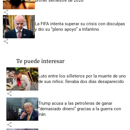
primer semestre de 2026
share
La FIFA intenta superar su crisis con disculpas
y dio su “pleno apoyo” a Infantino
share
Te puede interesar
Luto entre los silleteros por la muerte de uno
de sus niños: llevaba dos días desaparecido
share
Trump acusa a las petroleras de ganar
“demasiado dinero” gracias a la guerra con
Irán
share