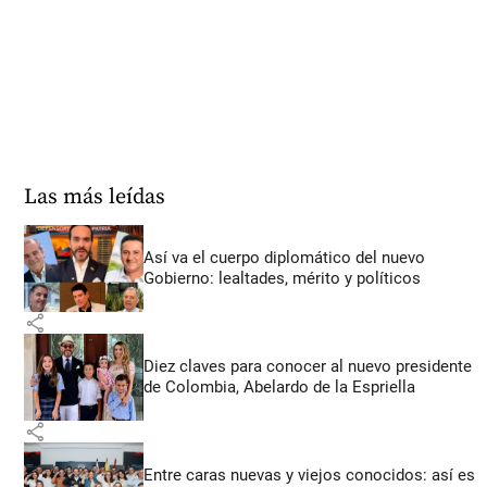
Las más leídas
Así va el cuerpo diplomático del nuevo
Gobierno: lealtades, mérito y políticos
share
Diez claves para conocer al nuevo presidente
de Colombia, Abelardo de la Espriella
share
Entre caras nuevas y viejos conocidos: así es