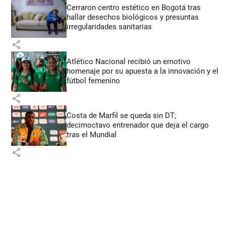
Cerraron centro estético en Bogotá tras
hallar desechos biológicos y presuntas
irregularidades sanitarias
share
Atlético Nacional recibió un emotivo
homenaje por su apuesta a la innovación y el
fútbol femenino
share
Costa de Marfil se queda sin DT;
decimoctavo entrenador que deja el cargo
tras el Mundial
share