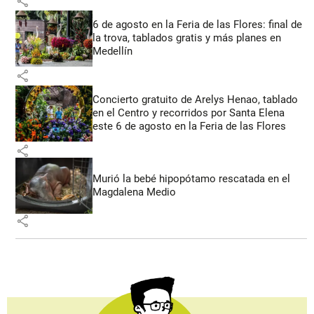
share
6 de agosto en la Feria de las Flores: final de
la trova, tablados gratis y más planes en
Medellín
share
Concierto gratuito de Arelys Henao, tablado
en el Centro y recorridos por Santa Elena
este 6 de agosto en la Feria de las Flores
share
Murió la bebé hipopótamo rescatada en el
Magdalena Medio
share