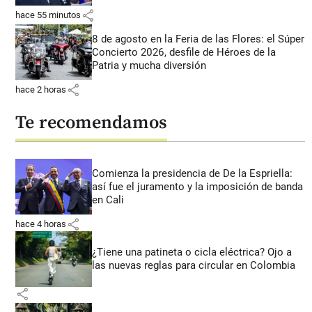
share
hace 55 minutos
8 de agosto en la Feria de las Flores: el Súper
Concierto 2026, desfile de Héroes de la
Patria y mucha diversión
share
hace 2 horas
Te recomendamos
Comienza la presidencia de De la Espriella:
así fue el juramento y la imposición de banda
en Cali
share
hace 4 horas
¿Tiene una patineta o cicla eléctrica? Ojo a
las nuevas reglas para circular en Colombia
share