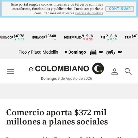
Este portal emplea cookies internas y de terceros con fines
estadísticos, funcionales y publicitarios. Puede aceptarlas o
CONTINUAR
consultar más en nuestra
politica de cookies
$4178
$3648
9,9 %
2,8 %
$4178
D/COP
EUR/COP
DESEMPLEO
PIB
TRM
Cintillo
▲ 0.42
—
▼ 0.30
▲ 0.10
▲ 
de
Pico y Placa Medellín
Domingo
no
no
indicadores
económicos
menu
person
search
Colombia
Domingo
, 9 de Agosto de 2026
Comercio aporta $372 mil
millones a planes sociales