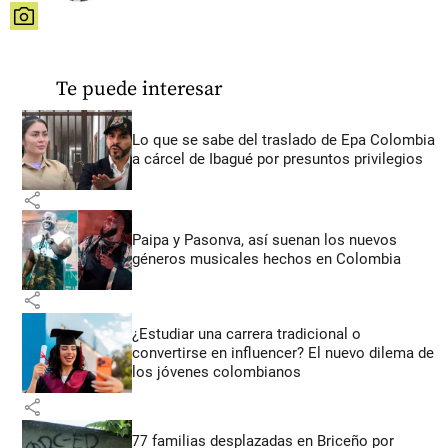
share
Te puede interesar
Lo que se sabe del traslado de Epa Colombia
a cárcel de Ibagué por presuntos privilegios
share
Paipa y Pasonva, así suenan los nuevos
géneros musicales hechos en Colombia
share
¿Estudiar una carrera tradicional o
convertirse en influencer? El nuevo dilema de
los jóvenes colombianos
share
77 familias desplazadas en Briceño por