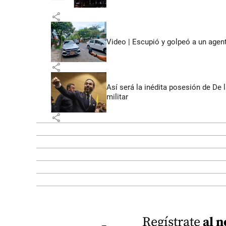
share
Video | Escupió y golpeó a un agen
share
Así será la inédita posesión de De 
militar
share
Regístrate
al n