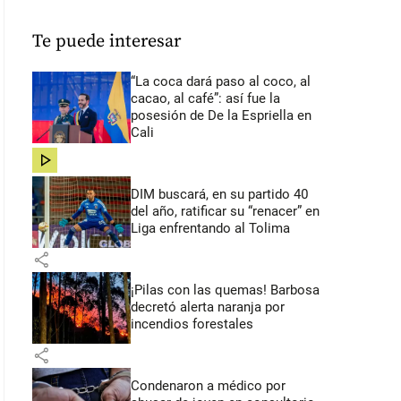
Te puede interesar
“La coca dará paso al coco, al
cacao, al café”: así fue la
posesión de De la Espriella en
Cali
share
DIM buscará, en su partido 40
del año, ratificar su “renacer” en
Liga enfrentando al Tolima
share
¡Pilas con las quemas! Barbosa
decretó alerta naranja por
incendios forestales
share
Condenaron a médico por