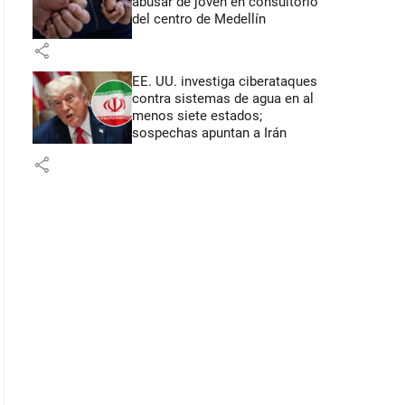
abusar de joven en consultorio
del centro de Medellín
share
EE. UU. investiga ciberataques
contra sistemas de agua en al
menos siete estados;
sospechas apuntan a Irán
share