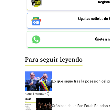
Regístr
Siga las noticias 
Únete a n
Para seguir leyendo
Lo que sigue tras la posesión del pr
share
hace 1 minuto
Crónicas de un Fan Fatal: Estados 