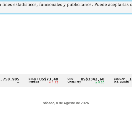
 fines estadísticos, funcionales y publicitarios. Puede aceptarlas
.905
US$73,48
US$3342,60
1621,
BRENT
ORO
COLCAP
Petróleo
Onza Troy
Índ. Bursátil
—
▼ 1.12
▲ 8.20
Sábado
, 8 de Agosto de 2026