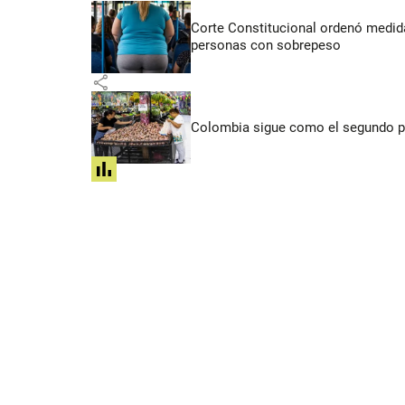
Corte Constitucional ordenó medida
personas con sobrepeso
share
Colombia sigue como el segundo pa
share