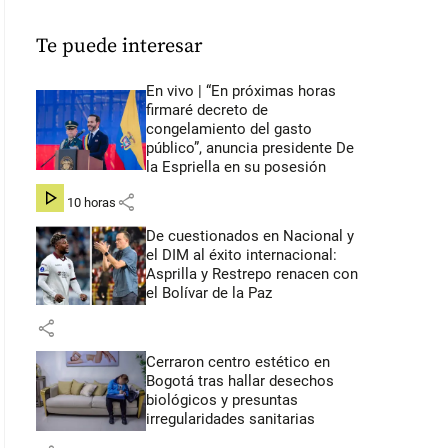
Te puede interesar
En vivo | “En próximas horas
firmaré decreto de
congelamiento del gasto
público”, anuncia presidente De
la Espriella en su posesión
share
hace 10 horas
De cuestionados en Nacional y
el DIM al éxito internacional:
Asprilla y Restrepo renacen con
el Bolívar de la Paz
share
Cerraron centro estético en
Bogotá tras hallar desechos
biológicos y presuntas
irregularidades sanitarias