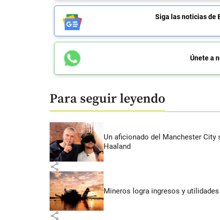
Siga las noticias 
Únete a n
Para seguir leyendo
Un aficionado del Manchester City s
Haaland
share
Mineros logra ingresos y utilidade
share