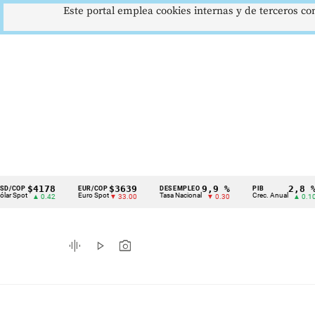
Este portal emplea cookies internas y de terceros con
$4178
$3639
9,9 %
2,8 %
P
EUR/COP
DESEMPLEO
PIB
Cintillo
ot
Euro Spot
Tasa Nacional
Crec. Anual
▲ 0.42
▼ 33.00
▼ 0.30
▲ 0.10
de
indicadores
graphic_eq
play_arrow
photo_camera
económicos
Colombia