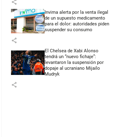
share
Invima alerta por la venta ilegal
de un supuesto medicamento
para el dolor: autoridades piden
suspender su consumo
share
El Chelsea de Xabi Alonso
tendrá un “nuevo fichaje”:
levantaron la suspensión por
dopaje al ucraniano Mijailo
Mudryk
share