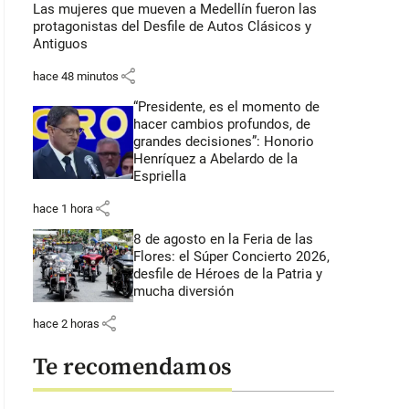
Las mujeres que mueven a Medellín fueron las
protagonistas del Desfile de Autos Clásicos y
Antiguos
share
hace 48 minutos
“Presidente, es el momento de
hacer cambios profundos, de
grandes decisiones”: Honorio
Henríquez a Abelardo de la
Espriella
share
hace 1 hora
8 de agosto en la Feria de las
Flores: el Súper Concierto 2026,
desfile de Héroes de la Patria y
mucha diversión
share
hace 2 horas
Te recomendamos