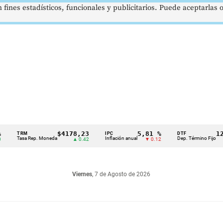
 fines estadísticos, funcionales y publicitarios. Puede aceptarlas
$4178,23
5,81 %
12,48
TRM
IPC
DTF
Tasa Rep. Moneda
Inflación anual
Dep. Término Fijo
▲ 0.42
▼ 0.12
▲ 0.
Viernes
, 7 de Agosto de 2026