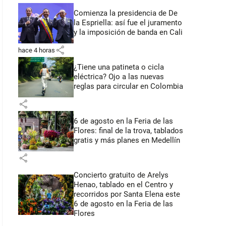
Comienza la presidencia de De
la Espriella: así fue el juramento
y la imposición de banda en Cali
share
hace 4 horas
¿Tiene una patineta o cicla
eléctrica? Ojo a las nuevas
reglas para circular en Colombia
share
6 de agosto en la Feria de las
Flores: final de la trova, tablados
gratis y más planes en Medellín
share
Concierto gratuito de Arelys
Henao, tablado en el Centro y
recorridos por Santa Elena este
6 de agosto en la Feria de las
Flores