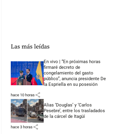
Las más leídas
En vivo | “En próximas horas
firmaré decreto de
congelamiento del gasto
público”, anuncia presidente De
la Espriella en su posesión
share
hace 10 horas
Alias ‘Douglas’ y ‘Carlos
Pesebre’, entre los trasladados
de la cárcel de Itagüí
share
hace 3 horas