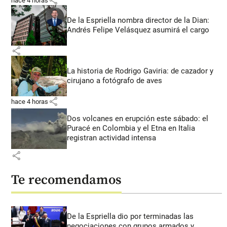
share
hace 4 horas
De la Espriella nombra director de la Dian:
Andrés Felipe Velásquez asumirá el cargo
share
La historia de Rodrigo Gaviria: de cazador y
cirujano a fotógrafo de aves
share
hace 4 horas
Dos volcanes en erupción este sábado: el
Puracé en Colombia y el Etna en Italia
registran actividad intensa
share
Te recomendamos
De la Espriella dio por terminadas las
negociaciones con grupos armados y