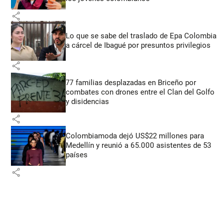
share
Lo que se sabe del traslado de Epa Colombia
a cárcel de Ibagué por presuntos privilegios
share
77 familias desplazadas en Briceño por
combates con drones entre el Clan del Golfo
y disidencias
share
Colombiamoda dejó US$22 millones para
Medellín y reunió a 65.000 asistentes de 53
países
share