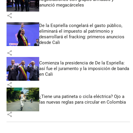
anunció megacárceles
share
De la Espriella congelará el gasto público,
eliminará el impuesto al patrimonio y
desarrollará el fracking: primeros anuncios
desde Cali
share
Comienza la presidencia de De la Espriella:
así fue el juramento y la imposición de banda
en Cali
share
¿Tiene una patineta o cicla eléctrica? Ojo a
las nuevas reglas para circular en Colombia
share