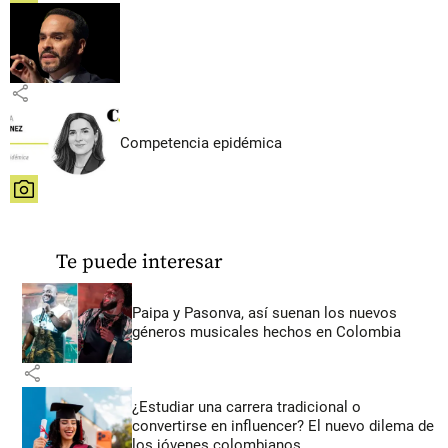
share
Competencia epidémica
share
Te puede interesar
Paipa y Pasonva, así suenan los nuevos
géneros musicales hechos en Colombia
share
¿Estudiar una carrera tradicional o
convertirse en influencer? El nuevo dilema de
los jóvenes colombianos