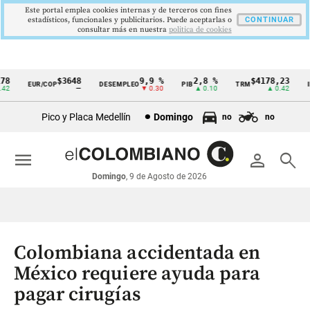
Este portal emplea cookies internas y de terceros con fines
estadísticos, funcionales y publicitarios. Puede aceptarlas o
CONTINUAR
consultar más en nuestra
politica de cookies
8
$3648
9,9 %
2,8 %
$4178,23
EUR/COP
DESEMPLEO
PIB
TRM
IP
Cintillo
2
—
▼ 0.30
▲ 0.10
▲ 0.42
de
Pico y Placa Medellín
Domingo
no
no
indicadores
económicos
menu
person
search
Colombia
Domingo
, 9 de Agosto de 2026
Colombiana accidentada en
México requiere ayuda para
pagar cirugías