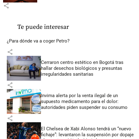
share
Te puede interesar
¿Para dónde va a coger Petro?
share
Cerraron centro estético en Bogotá tras
hallar desechos biológicos y presuntas
irregularidades sanitarias
share
Invima alerta por la venta ilegal de un
supuesto medicamento para el dolor:
autoridades piden suspender su consumo
share
El Chelsea de Xabi Alonso tendrá un “nuevo
fichaje”: levantaron la suspensión por dopaje