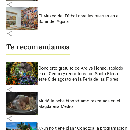
share
El Museo del Fútbol abre las puertas en el
Solar del Águila
share
Te recomendamos
Concierto gratuito de Arelys Henao, tablado
en el Centro y recorridos por Santa Elena
este 6 de agosto en la Feria de las Flores
share
Murió la bebé hipopótamo rescatada en el
Magdalena Medio
share
¿Aún no tiene plan? Conozca la programación