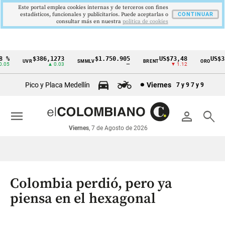
Este portal emplea cookies internas y de terceros con fines
estadísticos, funcionales y publicitarios. Puede aceptarlas o
CONTINUAR
consultar más en nuestra
politica de cookies
%
$386,1273
$1.750.905
US$73,48
US$334
UVR
SMMLV
BRENT
ORO
Cintillo
5
▲ 0.03
—
▼ 1.12
▲
de
Pico y Placa Medellín
Viernes
7 y 9
7 y 9
indicadores
económicos
menu
person
search
Colombia
Viernes
, 7 de Agosto de 2026
Colombia perdió, pero ya
piensa en el hexagonal