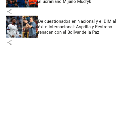
al ucraniano Mijailo Mudryk
share
De cuestionados en Nacional y el DIM al
éxito internacional: Asprilla y Restrepo
renacen con el Bolívar de la Paz
share