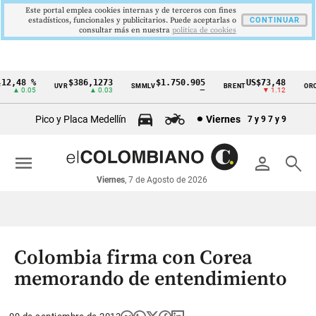
Este portal emplea cookies internas y de terceros con fines
estadísticos, funcionales y publicitarios. Puede aceptarlas o
CONTINUAR
consultar más en nuestra
politica de cookies
2,48 %
$386,1273
$1.750.905
US$73,48
U
UVR
SMMLV
BRENT
ORO
Cintillo
▲ 0.05
▲ 0.03
—
▼ 1.12
de
Pico y Placa Medellín
Viernes
7 y 9
7 y 9
indicadores
económicos
menu
person
search
Colombia
Viernes
, 7 de Agosto de 2026
Colombia firma con Corea
memorando de entendimiento