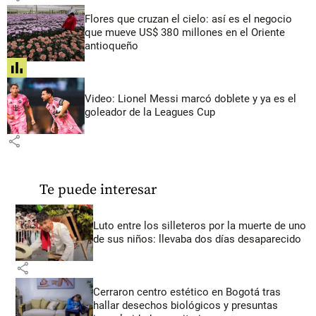
Flores que cruzan el cielo: así es el negocio
que mueve US$ 380 millones en el Oriente
antioqueño
share
Video: Lionel Messi marcó doblete y ya es el
goleador de la Leagues Cup
share
Te puede interesar
Luto entre los silleteros por la muerte de uno
de sus niños: llevaba dos días desaparecido
share
Cerraron centro estético en Bogotá tras
hallar desechos biológicos y presuntas