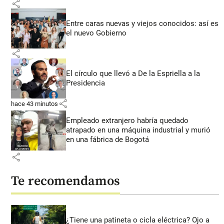
share
Entre caras nuevas y viejos conocidos: así es
el nuevo Gobierno
share
El círculo que llevó a De la Espriella a la
Presidencia
share
hace 43 minutos
Empleado extranjero habría quedado
atrapado en una máquina industrial y murió
en una fábrica de Bogotá
share
Te recomendamos
¿Tiene una patineta o cicla eléctrica? Ojo a