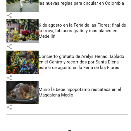
las nuevas reglas para circular en Colombia
share
6 de agosto en la Feria de las Flores: final de
la trova, tablados gratis y más planes en
Medellín
share
Concierto gratuito de Arelys Henao, tablado
en el Centro y recorridos por Santa Elena
este 6 de agosto en la Feria de las Flores
share
Murió la bebé hipopótamo rescatada en el
Magdalena Medio
share