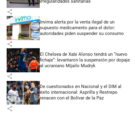
irregularidades sanitarias
share
Invima alerta por la venta ilegal de un
supuesto medicamento para el dolor:
autoridades piden suspender su consumo
share
El Chelsea de Xabi Alonso tendrá un “nuevo
fichaje”: levantaron la suspensión por dopaje
al ucraniano Mijailo Mudryk
share
De cuestionados en Nacional y el DIM al
éxito internacional: Asprilla y Restrepo
renacen con el Bolívar de la Paz
share