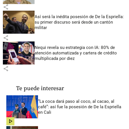
share
Así será la inédita posesión de De la Espriella:
su primer discurso será desde un cantón
militar
share
Nequi revela su estrategia con IA: 80% de
atención automatizada y cartera de crédito
multiplicada por diez
share
Te puede interesar
“La coca dará paso al coco, al cacao, al
café”: así fue la posesión de De la Espriella
en Cali
share