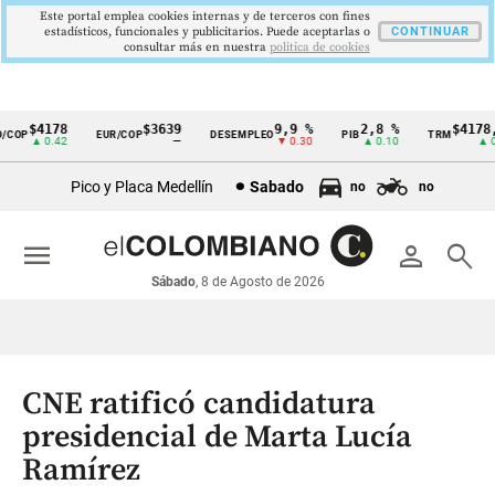
Este portal emplea cookies internas y de terceros con fines
estadísticos, funcionales y publicitarios. Puede aceptarlas o
CONTINUAR
consultar más en nuestra
politica de cookies
$4178
$3639
9,9 %
2,8 %
$4178,2
OP
EUR/COP
DESEMPLEO
PIB
TRM
Cintillo
▲ 0.42
—
▼ 0.30
▲ 0.10
▲ 0.4
de
Pico y Placa Medellín
Sabado
no
no
indicadores
económicos
menu
person
search
Colombia
Sábado
, 8 de Agosto de 2026
CNE ratificó candidatura
presidencial de Marta Lucía
Ramírez