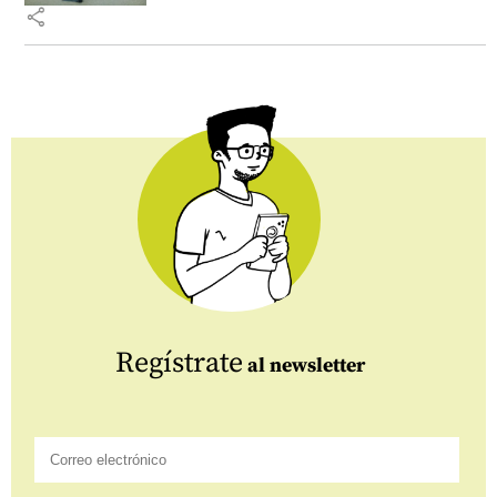
share
Regístrate
al newsletter