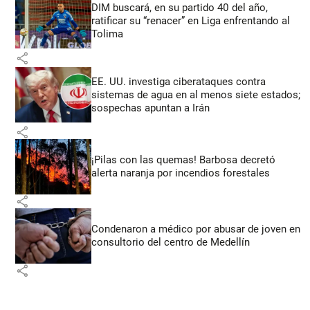
DIM buscará, en su partido 40 del año,
ratificar su “renacer” en Liga enfrentando al
Tolima
share
EE. UU. investiga ciberataques contra
sistemas de agua en al menos siete estados;
sospechas apuntan a Irán
share
¡Pilas con las quemas! Barbosa decretó
alerta naranja por incendios forestales
share
Condenaron a médico por abusar de joven en
consultorio del centro de Medellín
share