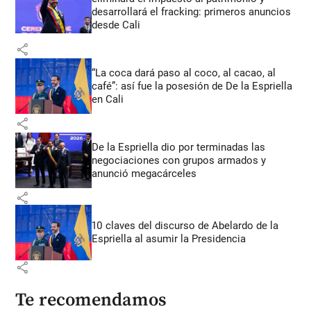
desarrollará el fracking: primeros anuncios
desde Cali
share
“La coca dará paso al coco, al cacao, al
café”: así fue la posesión de De la Espriella
en Cali
share
De la Espriella dio por terminadas las
negociaciones con grupos armados y
anunció megacárceles
share
10 claves del discurso de Abelardo de la
Espriella al asumir la Presidencia
share
Te recomendamos