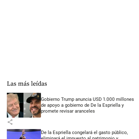
Las más leídas
Gobierno Trump anuncia USD 1.000 millones
de apoyo a gobierno de De la Espriella y
promete revisar aranceles
share
De la Espriella congelará el gasto público,
eliminará el impuesto al patrimonio y