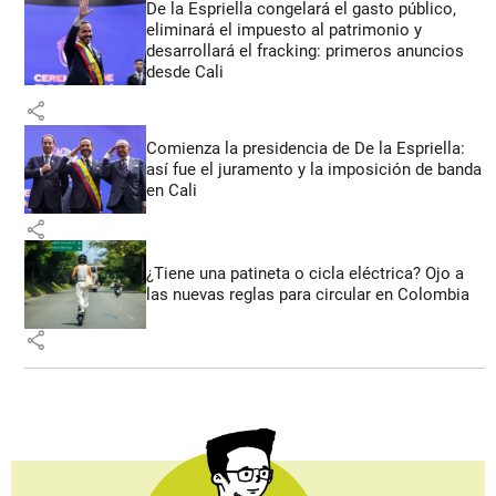
De la Espriella congelará el gasto público,
eliminará el impuesto al patrimonio y
desarrollará el fracking: primeros anuncios
desde Cali
share
Comienza la presidencia de De la Espriella:
así fue el juramento y la imposición de banda
en Cali
share
¿Tiene una patineta o cicla eléctrica? Ojo a
las nuevas reglas para circular en Colombia
share