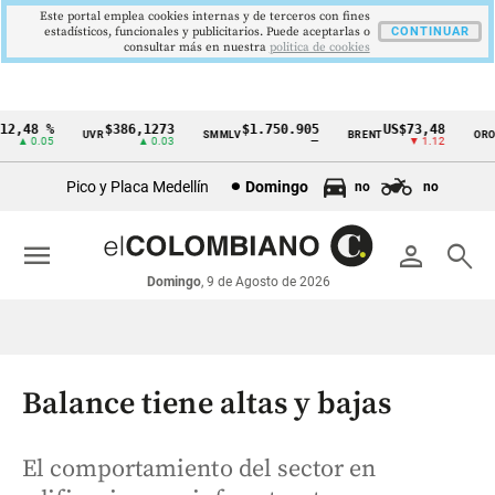
Este portal emplea cookies internas y de terceros con fines
estadísticos, funcionales y publicitarios. Puede aceptarlas o
CONTINUAR
consultar más en nuestra
politica de cookies
,48 %
$386,1273
$1.750.905
US$73,48
US
UVR
SMMLV
BRENT
ORO
Cintillo
▲ 0.05
▲ 0.03
—
▼ 1.12
de
Pico y Placa Medellín
Domingo
no
no
indicadores
económicos
menu
person
search
Colombia
Domingo
, 9 de Agosto de 2026
Balance tiene altas y bajas
El comportamiento del sector en