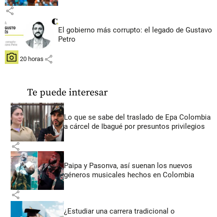
share
El gobierno más corrupto: el legado de Gustavo
Petro
share
hace 20 horas
Te puede interesar
Lo que se sabe del traslado de Epa Colombia
a cárcel de Ibagué por presuntos privilegios
share
Paipa y Pasonva, así suenan los nuevos
géneros musicales hechos en Colombia
share
¿Estudiar una carrera tradicional o