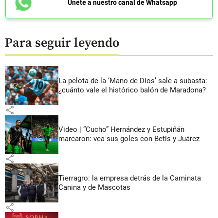
Únete a nuestro canal de Whatsapp
Para seguir leyendo
La pelota de la ‘Mano de Dios’ sale a subasta:
¿cuánto vale el histórico balón de Maradona?
share
Video | “Cucho” Hernández y Estupiñán
marcaron: vea sus goles con Betis y Juárez
share
Tierragro: la empresa detrás de la Caminata
Canina y de Mascotas
share