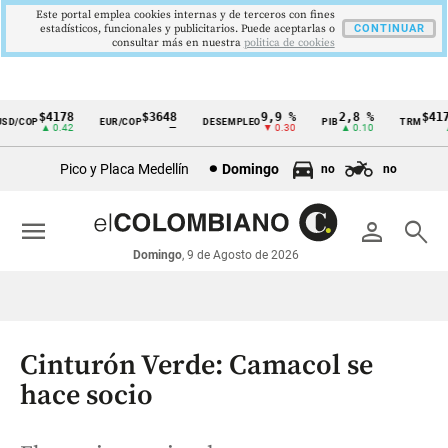
Este portal emplea cookies internas y de terceros con fines
estadísticos, funcionales y publicitarios. Puede aceptarlas o
CONTINUAR
consultar más en nuestra
politica de cookies
$4178
$3648
9,9 %
2,8 %
$4178
/COP
EUR/COP
DESEMPLEO
PIB
TRM
Cintillo
▲ 0.42
—
▼ 0.30
▲ 0.10
▲ 0
de
Pico y Placa Medellín
Domingo
no
no
indicadores
económicos
menu
person
search
Colombia
Domingo
, 9 de Agosto de 2026
Cinturón Verde: Camacol se
hace socio