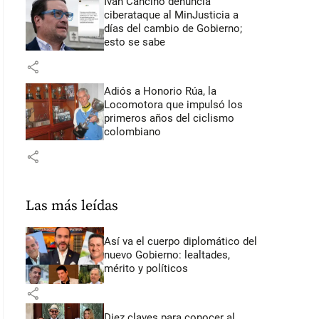
Iván Cancino denuncia
ciberataque al MinJusticia a
días del cambio de Gobierno;
esto se sabe
share
Adiós a Honorio Rúa, la
Locomotora que impulsó los
primeros años del ciclismo
colombiano
share
Las más leídas
Así va el cuerpo diplomático del
nuevo Gobierno: lealtades,
mérito y políticos
share
Diez claves para conocer al