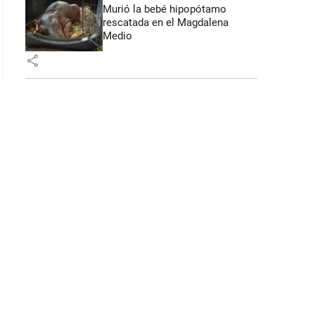
Murió la bebé hipopótamo
rescatada en el Magdalena
Medio
share