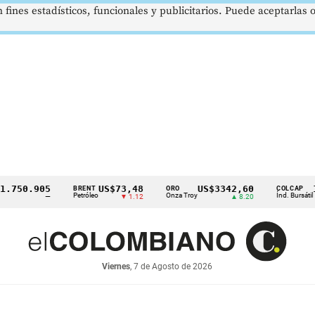
 fines estadísticos, funcionales y publicitarios. Puede aceptarlas
0.905
US$73,48
US$3342,60
1621,
BRENT
ORO
COLCAP
Petróleo
Onza Troy
Índ. Bursátil
—
▼ 1.12
▲ 8.20
Viernes
, 7 de Agosto de 2026