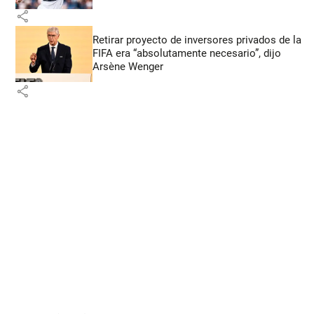
share
Retirar proyecto de inversores privados de la
FIFA era “absolutamente necesario”, dijo
Arsène Wenger
share