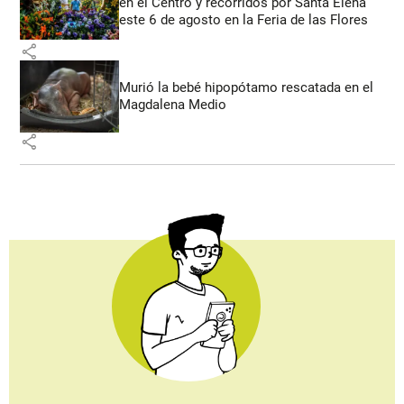
en el Centro y recorridos por Santa Elena
este 6 de agosto en la Feria de las Flores
share
Murió la bebé hipopótamo rescatada en el
Magdalena Medio
share