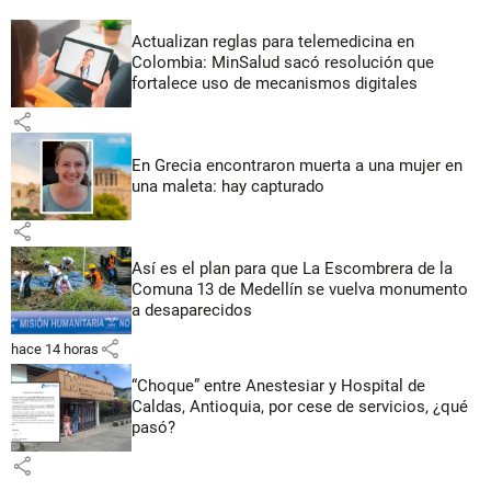
Actualizan reglas para telemedicina en
Colombia: MinSalud sacó resolución que
fortalece uso de mecanismos digitales
share
En Grecia encontraron muerta a una mujer en
una maleta: hay capturado
share
Así es el plan para que La Escombrera de la
Comuna 13 de Medellín se vuelva monumento
a desaparecidos
share
hace 14 horas
“Choque” entre Anestesiar y Hospital de
Caldas, Antioquia, por cese de servicios, ¿qué
pasó?
share