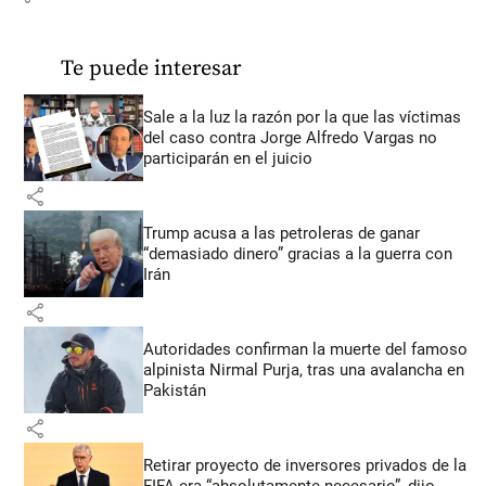
Te puede interesar
Sale a la luz la razón por la que las víctimas
del caso contra Jorge Alfredo Vargas no
participarán en el juicio
share
Trump acusa a las petroleras de ganar
“demasiado dinero” gracias a la guerra con
Irán
share
Autoridades confirman la muerte del famoso
alpinista Nirmal Purja, tras una avalancha en
Pakistán
share
Retirar proyecto de inversores privados de la
FIFA era “absolutamente necesario”, dijo