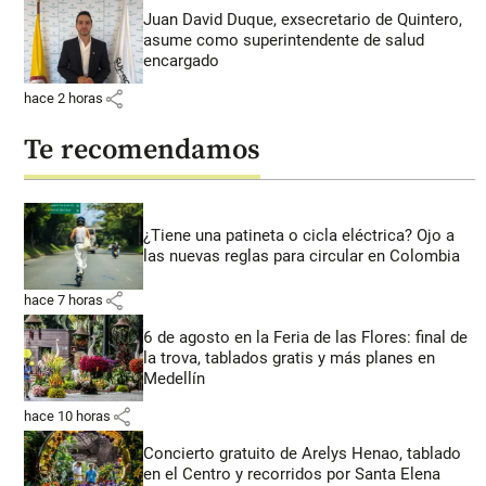
Juan David Duque, exsecretario de Quintero,
asume como superintendente de salud
encargado
share
hace 2 horas
Te recomendamos
¿Tiene una patineta o cicla eléctrica? Ojo a
las nuevas reglas para circular en Colombia
share
hace 7 horas
6 de agosto en la Feria de las Flores: final de
la trova, tablados gratis y más planes en
Medellín
share
hace 10 horas
Concierto gratuito de Arelys Henao, tablado
en el Centro y recorridos por Santa Elena