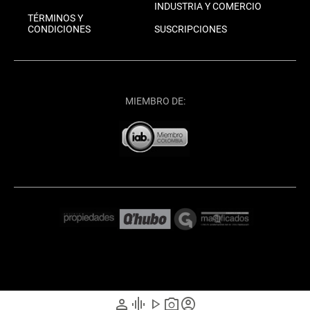
INDUSTRIA Y COMERCIO
TÉRMINOS Y
CONDICIONES
SUSCRIPCIONES
MIEMBRO DE:
person
graphic_eq
play_arrow
photo_camera
account_circle