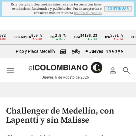
Este portal emplea cookies internas y de terceros con fines
estadísticos, funcionales y publicitarios. Puede aceptarlas o
CONTINUAR
consultar más en nuestra
politica de cookies
2
9,9 %
2,8 %
$4178,23
5,81 %
1
DESEMPLEO
PIB
TRM
IPC
DTF
Cintillo
0
▼ 0.30
▲ 0.10
▲ 0.42
▼ 0.12
de
Pico y Placa Medellín
Jueves
3 y 6
3 y 6
indicadores
económicos
menu
person
search
Colombia
Jueves
, 6 de Agosto de 2026
Challenger de Medellín, con
Lapentti y sin Malisse