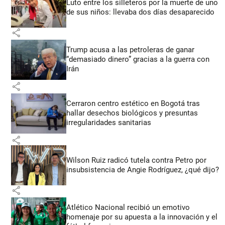
Luto entre los silleteros por la muerte de uno
de sus niños: llevaba dos días desaparecido
share
Trump acusa a las petroleras de ganar
“demasiado dinero” gracias a la guerra con
Irán
share
Cerraron centro estético en Bogotá tras
hallar desechos biológicos y presuntas
irregularidades sanitarias
share
Wilson Ruiz radicó tutela contra Petro por
insubsistencia de Angie Rodríguez, ¿qué dijo?
share
Atlético Nacional recibió un emotivo
homenaje por su apuesta a la innovación y el