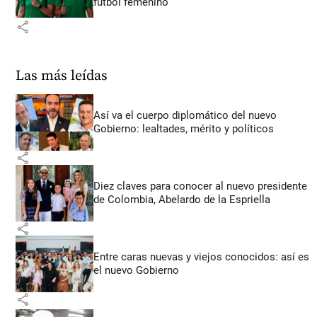
fútbol femenino
share
Las más leídas
Así va el cuerpo diplomático del nuevo
Gobierno: lealtades, mérito y políticos
share
Diez claves para conocer al nuevo presidente
de Colombia, Abelardo de la Espriella
share
Entre caras nuevas y viejos conocidos: así es
el nuevo Gobierno
share