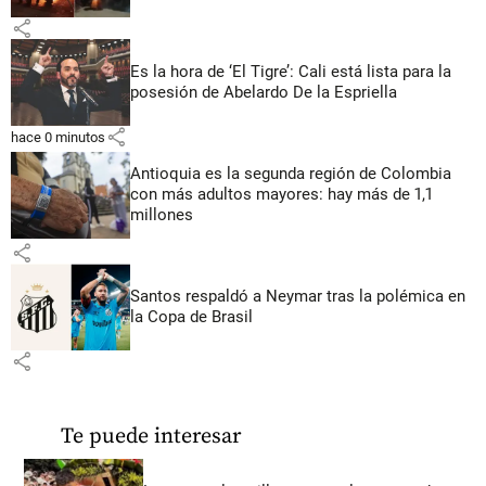
share
Es la hora de ‘El Tigre’: Cali está lista para la
posesión de Abelardo De la Espriella
share
hace 0 minutos
Antioquia es la segunda región de Colombia
con más adultos mayores: hay más de 1,1
millones
share
Santos respaldó a Neymar tras la polémica en
la Copa de Brasil
share
Te puede interesar