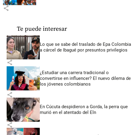
share
Te puede interesar
Lo que se sabe del traslado de Epa Colombia
a cárcel de Ibagué por presuntos privilegios
share
¿Estudiar una carrera tradicional o
convertirse en influencer? El nuevo dilema de
los jóvenes colombianos
share
En Cúcuta despidieron a Gorda, la perra que
murió en el atentado del Eln
share