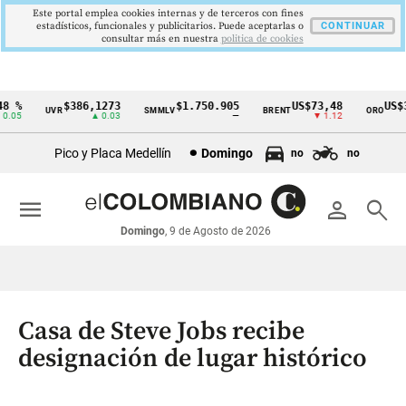
Este portal emplea cookies internas y de terceros con fines
estadísticos, funcionales y publicitarios. Puede aceptarlas o
CONTINUAR
consultar más en nuestra
politica de cookies
 %
$386,1273
$1.750.905
US$73,48
US$33
UVR
SMMLV
BRENT
ORO
Cintillo
05
▲ 0.03
—
▼ 1.12
de
Pico y Placa Medellín
Domingo
no
no
indicadores
económicos
menu
person
search
Colombia
Domingo
, 9 de Agosto de 2026
Casa de Steve Jobs recibe
designación de lugar histórico