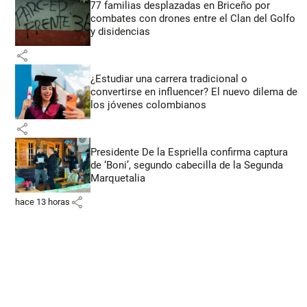
77 familias desplazadas en Briceño por
combates con drones entre el Clan del Golfo
y disidencias
share
¿Estudiar una carrera tradicional o
convertirse en influencer? El nuevo dilema de
los jóvenes colombianos
share
Presidente De la Espriella confirma captura
de ‘Boni’, segundo cabecilla de la Segunda
Marquetalia
share
hace 13 horas