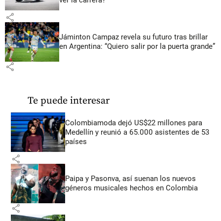
share
Jáminton Campaz revela su futuro tras brillar
en Argentina: “Quiero salir por la puerta grande”
share
Te puede interesar
Colombiamoda dejó US$22 millones para
Medellín y reunió a 65.000 asistentes de 53
países
share
Paipa y Pasonva, así suenan los nuevos
géneros musicales hechos en Colombia
share