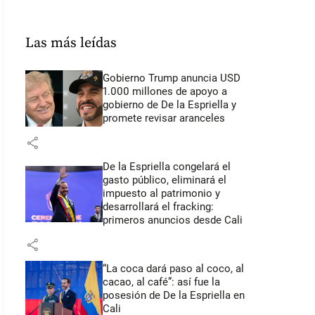
Las más leídas
Gobierno Trump anuncia USD
1.000 millones de apoyo a
gobierno de De la Espriella y
promete revisar aranceles
share
De la Espriella congelará el
gasto público, eliminará el
impuesto al patrimonio y
desarrollará el fracking:
primeros anuncios desde Cali
share
“La coca dará paso al coco, al
cacao, al café”: así fue la
posesión de De la Espriella en
Cali