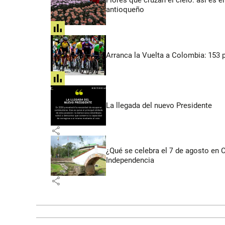
Flores que cruzan el cielo: así es
antioqueño
share
Arranca la Vuelta a Colombia: 153 p
share
La llegada del nuevo Presidente
share
¿Qué se celebra el 7 de agosto en
Independencia
share