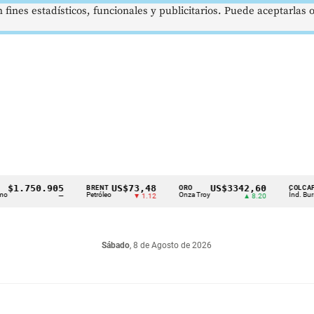
 fines estadísticos, funcionales y publicitarios. Puede aceptarlas
.750.905
US$73,48
US$3342,60
1
BRENT
ORO
COLCAP
Petróleo
Onza Troy
Índ. Bursátil
—
▼ 1.12
▲ 8.20
Sábado
, 8 de Agosto de 2026