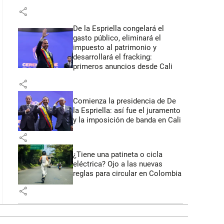
share
De la Espriella congelará el
gasto público, eliminará el
impuesto al patrimonio y
desarrollará el fracking:
primeros anuncios desde Cali
share
Comienza la presidencia de De
la Espriella: así fue el juramento
y la imposición de banda en Cali
share
¿Tiene una patineta o cicla
eléctrica? Ojo a las nuevas
reglas para circular en Colombia
share