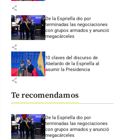
share
De la Espriella dio por
terminadas las negociaciones
con grupos armados y anunció
megacárceles
share
10 claves del discurso de
Abelardo de la Espriella al
asumir la Presidencia
share
Te recomendamos
De la Espriella dio por
terminadas las negociaciones
con grupos armados y anunció
megacárceles