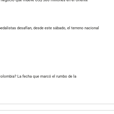
 el negocio que mueve US$ 380 millones en el Oriente
edalistas desafían, desde este sábado, el terreno nacional
 Colombia? La fecha que marcó el rumbo de la