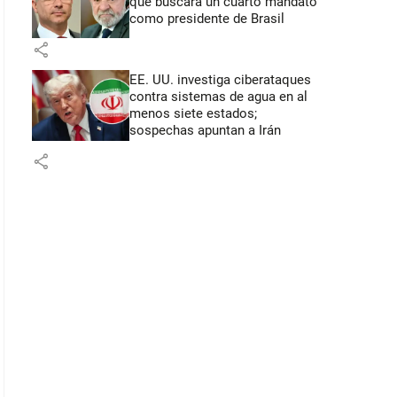
que buscará un cuarto mandato
como presidente de Brasil
share
EE. UU. investiga ciberataques
contra sistemas de agua en al
menos siete estados;
sospechas apuntan a Irán
share