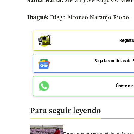
Santa Marta:
Stefan José Augusto Mier
Ibagué:
Diego Alfonso Naranjo Riobo.
Regístr
Siga las noticias 
Únete a n
Para seguir leyendo