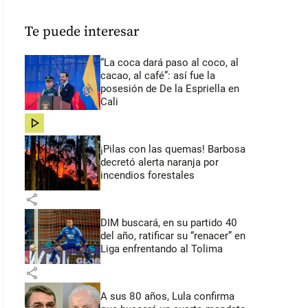
Te puede interesar
“La coca dará paso al coco, al
cacao, al café”: así fue la
posesión de De la Espriella en
Cali
share
¡Pilas con las quemas! Barbosa
decretó alerta naranja por
incendios forestales
share
DIM buscará, en su partido 40
del año, ratificar su “renacer” en
Liga enfrentando al Tolima
share
A sus 80 años, Lula confirma