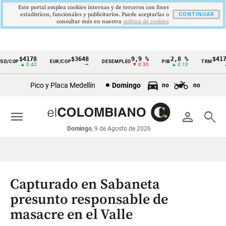
Este portal emplea cookies internas y de terceros con fines
estadísticos, funcionales y publicitarios. Puede aceptarlas o
CONTINUAR
consultar más en nuestra
politica de cookies
$4178
$3648
9,9 %
2,8 %
$4178
D/COP
EUR/COP
DESEMPLEO
PIB
TRM
Cintillo
▲ 0.42
—
▼ 0.30
▲ 0.10
▲ 
de
Pico y Placa Medellín
Domingo
no
no
indicadores
económicos
menu
person
search
Colombia
Domingo
, 9 de Agosto de 2026
Capturado en Sabaneta
presunto responsable de
masacre en el Valle