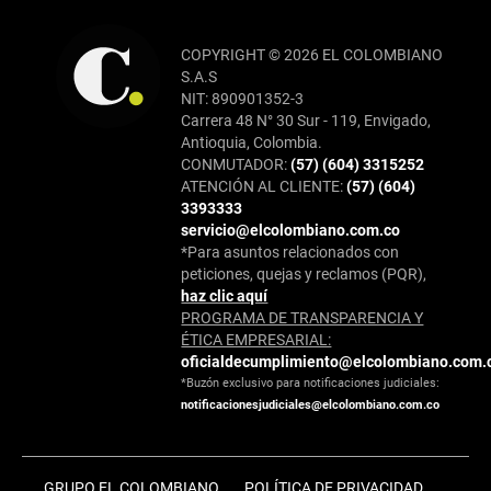
COPYRIGHT © 2026 EL COLOMBIANO
S.A.S
NIT: 890901352-3
Carrera 48 N° 30 Sur - 119, Envigado,
Antioquia, Colombia.
CONMUTADOR:
(57) (604) 3315252
ATENCIÓN AL CLIENTE:
(57) (604)
3393333
servicio@elcolombiano.com.co
*Para asuntos relacionados con
peticiones, quejas y reclamos (PQR),
haz clic aquí
PROGRAMA DE TRANSPARENCIA Y
ÉTICA EMPRESARIAL:
oficialdecumplimiento@elcolombiano.com.
*Buzón exclusivo para notificaciones judiciales:
notificacionesjudiciales@elcolombiano.com.co
GRUPO EL COLOMBIANO
POLÍTICA DE PRIVACIDAD