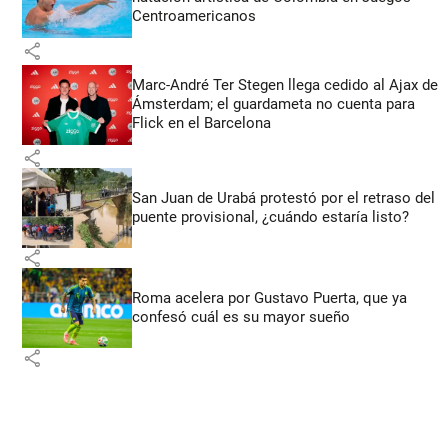
Centroamericanos
share
Marc-André Ter Stegen llega cedido al Ajax de
Ámsterdam; el guardameta no cuenta para
Flick en el Barcelona
share
San Juan de Urabá protestó por el retraso del
puente provisional, ¿cuándo estaría listo?
share
Roma acelera por Gustavo Puerta, que ya
confesó cuál es su mayor sueño
share