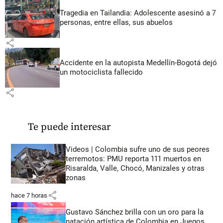
Tragedia en Tailandia: Adolescente asesinó a 7
personas, entre ellas, sus abuelos
share
Accidente en la autopista Medellín-Bogotá dejó
un motociclista fallecido
share
Te puede interesar
Videos | Colombia sufre uno de sus peores
terremotos: PMU reporta 111 muertos en
Risaralda, Valle, Chocó, Manizales y otras
zonas
share
hace 7 horas
Gustavo Sánchez brilla con un oro para la
natación artística de Colombia en Juegos