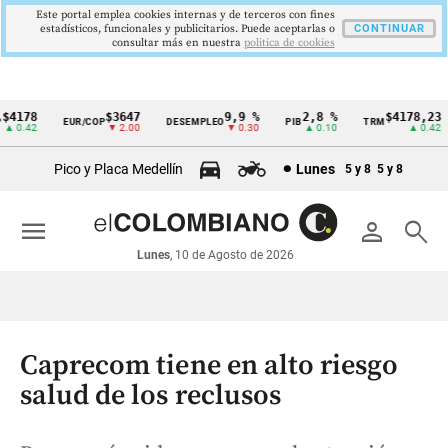
Este portal emplea cookies internas y de terceros con fines
estadísticos, funcionales y publicitarios. Puede aceptarlas o
CONTINUAR
consultar más en nuestra
politica de cookies
4178
$3647
9,9 %
2,8 %
$4178,23
EUR/COP
DESEMPLEO
PIB
TRM
Cintillo
0.42
▼ 2.00
▼ 0.30
▲ 0.10
▲ 0.42
de
Pico y Placa Medellín
Lunes
5 y 8
5 y 8
indicadores
económicos
menu
person
search
Colombia
Lunes
, 10 de Agosto de 2026
Caprecom tiene en alto riesgo
salud de los reclusos