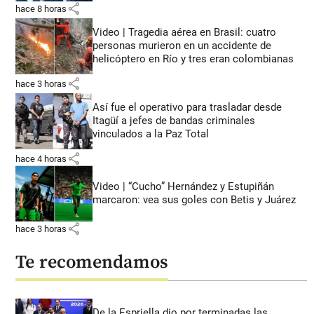
share
hace 8 horas
Video | Tragedia aérea en Brasil: cuatro
personas murieron en un accidente de
helicóptero en Río y tres eran colombianas
share
hace 3 horas
Así fue el operativo para trasladar desde
Itagüí a jefes de bandas criminales
vinculados a la Paz Total
share
hace 4 horas
Video | “Cucho” Hernández y Estupiñán
marcaron: vea sus goles con Betis y Juárez
share
hace 3 horas
Te recomendamos
De la Espriella dio por terminadas las