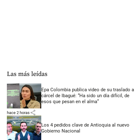
Las más leídas
Epa Colombia publica video de su traslado a
cárcel de Ibagué: “Ha sido un día difícil, de
esos que pesan en el alma”
share
hace 2 horas
Los 4 pedidos clave de Antioquia al nuevo
Gobierno Nacional