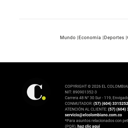
Mundo
Economía
Deportes
REDES SOCIALES
COPYRIGHT © 2026 EL COLOMBIA
NIT: 890901352-3
Carrera 48 N° 30 Sur - 119, Envigad
CONMUTADOR:
(57) (604) 331525
ATENCIÓN AL CLIENTE:
(57) (604)
servicio@elcolombiano.com.co
*Para asuntos relacionados con pet
(PQR),
haz clic aquí