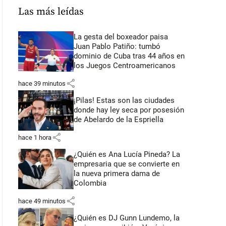
Las más leídas
La gesta del boxeador paisa
Juan Pablo Patiño: tumbó
dominio de Cuba tras 44 años en
los Juegos Centroamericanos
share
hace 39 minutos
¡Pilas! Estas son las ciudades
donde hay ley seca por posesión
de Abelardo de la Espriella
share
hace 1 hora
¿Quién es Ana Lucía Pineda? La
empresaria que se convierte en
la nueva primera dama de
Colombia
share
hace 49 minutos
¿Quién es DJ Gunn Lundemo, la