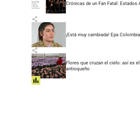
Crónicas de un Fan Fatal: Estados 
share
¡Está muy cambiada! Epa Colombia 
share
Flores que cruzan el cielo: así es
antioqueño
share