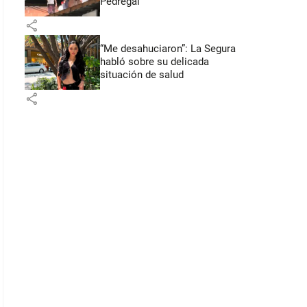
Pedregal
share
“Me desahuciaron”: La Segura
habló sobre su delicada
situación de salud
share