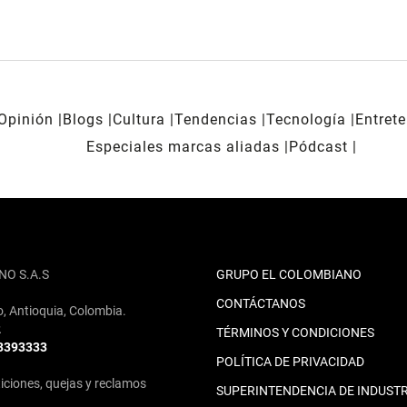
Opinión
Blogs
Cultura
Tendencias
Tecnología
Entret
Especiales marcas aliadas
Pódcast
NO S.A.S
GRUPO EL COLOMBIANO
CONTÁCTANOS
o, Antioquia, Colombia.
2
TÉRMINOS Y CONDICIONES
 3393333
POLÍTICA DE PRIVACIDAD
iciones, quejas y reclamos
SUPERINTENDENCIA DE INDUSTR