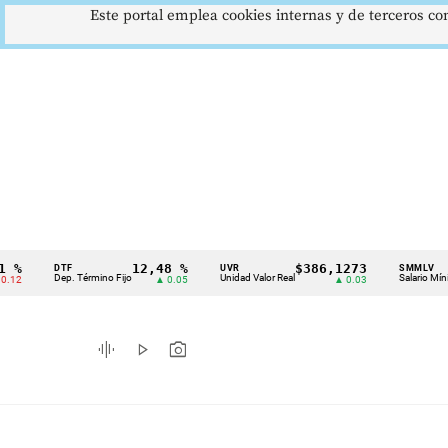
Este portal emplea cookies internas y de terceros con
12,48 %
$386,1273
$
DTF
UVR
SMMLV
Cintillo
Dep. Término Fijo
Unidad Valor Real
Salario Mínimo
▲ 0.05
▲ 0.03
de
indicadores
graphic_eq
play_arrow
photo_camera
económicos
Colombia