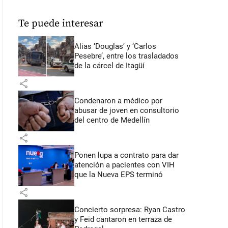
Te puede interesar
Alias ‘Douglas’ y ‘Carlos
Pesebre’, entre los trasladados
de la cárcel de Itagüí
share
Condenaron a médico por
abusar de joven en consultorio
del centro de Medellín
share
Ponen lupa a contrato para dar
atención a pacientes con VIH
que la Nueva EPS terminó
share
Concierto sorpresa: Ryan Castro
y Feid cantaron en terraza de