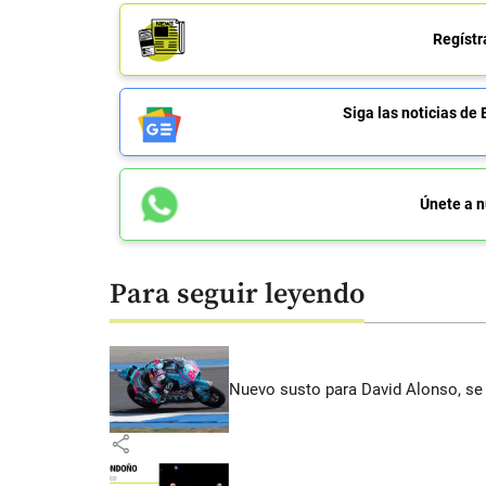
Regístr
Siga las noticias 
Únete a n
Para seguir leyendo
Nuevo susto para David Alonso, se 
share