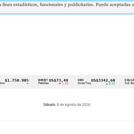
 fines estadísticos, funcionales y publicitarios. Puede aceptarlas
1.750.905
US$73,48
US$3342,60
1
BRENT
ORO
COLCAP
Petróleo
Onza Troy
Índ. Bursátil
—
▼ 1.12
▲ 8.20
Sábado
, 8 de Agosto de 2026