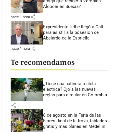
amiga que recibió a Verónica
Alcocer en Suecia?
share
hace 1 hora
Expresidente Uribe llegó a Cali
para asistir a la posesión de
Abelardo de la Espriella
share
hace 1 hora
Te recomendamos
¿Tiene una patineta o cicla
eléctrica? Ojo a las nuevas
reglas para circular en Colombia
share
6 de agosto en la Feria de las
Flores: final de la trova, tablados
gratis y más planes en Medellín