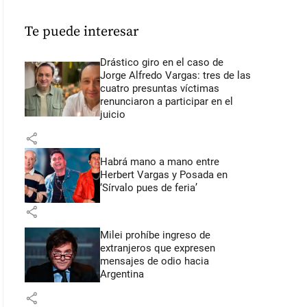
Te puede interesar
Drástico giro en el caso de
Jorge Alfredo Vargas: tres de las
cuatro presuntas víctimas
renunciaron a participar en el
juicio
share
Habrá mano a mano entre
Herbert Vargas y Posada en
‘Sírvalo pues de feria’
share
Milei prohíbe ingreso de
extranjeros que expresen
mensajes de odio hacia
Argentina
share