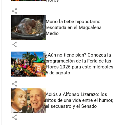
Flores
share
Murió la bebé hipopótamo
rescatada en el Magdalena
Medio
share
¿Aún no tiene plan? Conozca la
programación de la Feria de las
Flores 2026 para este miércoles
5 de agosto
share
Adiós a Alfonso Lizarazo: los
hitos de una vida entre el humor,
el secuestro y el Senado
share