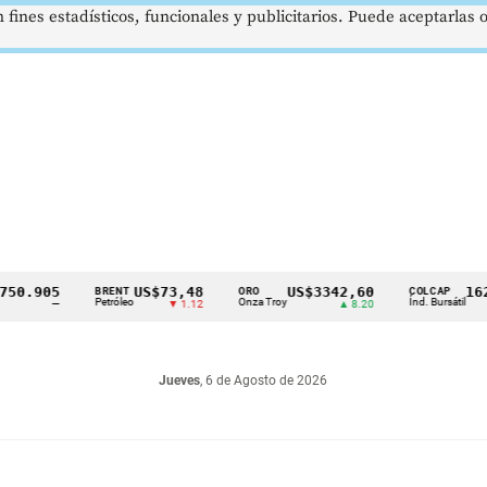
 fines estadísticos, funcionales y publicitarios. Puede aceptarlas
905
US$73,48
US$3342,60
1621,3
BRENT
ORO
COLCAP
Petróleo
Onza Troy
Índ. Bursátil
—
▼ 1.12
▲ 8.20
Jueves
, 6 de Agosto de 2026