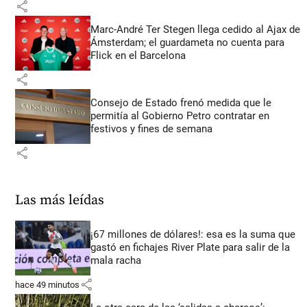
share
Marc-André Ter Stegen llega cedido al Ajax de
Ámsterdam; el guardameta no cuenta para
Flick en el Barcelona
share
Consejo de Estado frenó medida que le
permitía al Gobierno Petro contratar en
festivos y fines de semana
share
Las más leídas
¡67 millones de dólares!: esa es la suma que
gastó en fichajes River Plate para salir de la
mala racha
share
hace 49 minutos