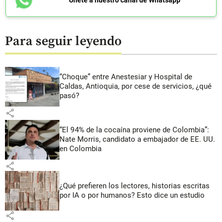
Únete a nuestro canal de Whatsapp
Para seguir leyendo
“Choque” entre Anestesiar y Hospital de
Caldas, Antioquia, por cese de servicios, ¿qué
pasó?
share
“El 94% de la cocaína proviene de Colombia”:
Nate Morris, candidato a embajador de EE. UU.
en Colombia
share
¿Qué prefieren los lectores, historias escritas
por IA o por humanos? Esto dice un estudio
share