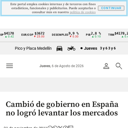
Este portal emplea cookies internas y de terceros con fines
estadísticos, funcionales y publicitarios. Puede aceptarlas o
CONTINUAR
consultar más en nuestra
politica de cookies
$4178
$3672
9,9 %
2,8 %
$4178,23
EUR/COP
DESEMPLEO
PIB
TRM
Cintillo
▲ 0.42
▼ 25.00
▼ 0.30
▲ 0.10
▲ 0.42
de
Pico y Placa Medellín
Jueves
3 y 6
3 y 6
indicadores
económicos
menu
person
search
Jueves
, 6 de Agosto de 2026
Colombia
Cambió de gobierno en España
no logró levantar los mercados