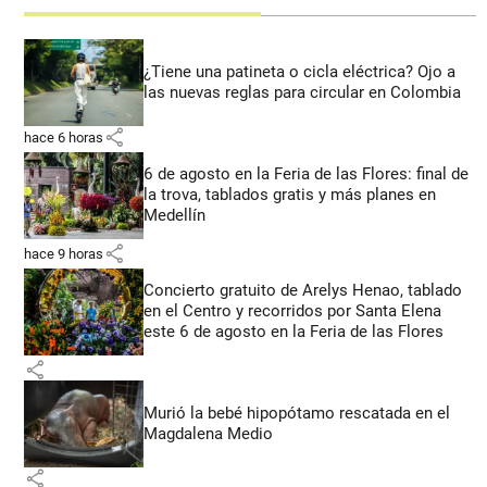
¿Tiene una patineta o cicla eléctrica? Ojo a
las nuevas reglas para circular en Colombia
share
hace 6 horas
6 de agosto en la Feria de las Flores: final de
la trova, tablados gratis y más planes en
Medellín
share
hace 9 horas
Concierto gratuito de Arelys Henao, tablado
en el Centro y recorridos por Santa Elena
este 6 de agosto en la Feria de las Flores
share
Murió la bebé hipopótamo rescatada en el
Magdalena Medio
share