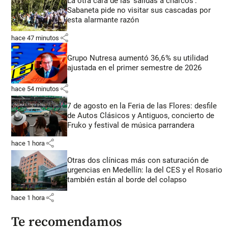
La otra cara de las ‘salidas a charcos’:
Sabaneta pide no visitar sus cascadas por
esta alarmante razón
share
hace 47 minutos
Grupo Nutresa aumentó 36,6% su utilidad
ajustada en el primer semestre de 2026
share
hace 54 minutos
7 de agosto en la Feria de las Flores: desfile
de Autos Clásicos y Antiguos, concierto de
Fruko y festival de música parrandera
share
hace 1 hora
Otras dos clínicas más con saturación de
urgencias en Medellín: la del CES y el Rosario
también están al borde del colapso
share
hace 1 hora
Te recomendamos