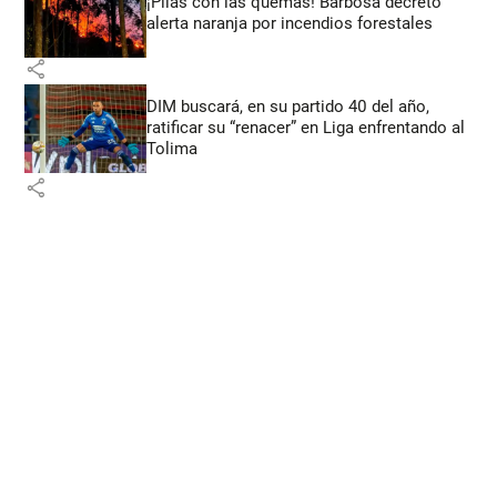
¡Pilas con las quemas! Barbosa decretó
alerta naranja por incendios forestales
share
DIM buscará, en su partido 40 del año,
ratificar su “renacer” en Liga enfrentando al
Tolima
share