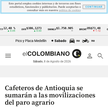
Este portal emplea cookies internas y de terceros con fines
estadísticos, funcionales y publicitarios. Puede aceptarlas o
CONTINUAR
consultar más en nuestra
politica de cookies
12,48 %
$386,1273
$1.750.905
US$73,48
F
UVR
SMMLV
BRENT
OR
Cintillo
▲ 0.05
▲ 0.03
—
▼ 1.12
de
Pico y Placa Medellín
Sabado
no
no
indicadores
económicos
menu
person
search
Colombia
Sábado
, 8 de Agosto de 2026
Cafeteros de Antioquia se
sumarán a las movilizaciones
del paro agrario