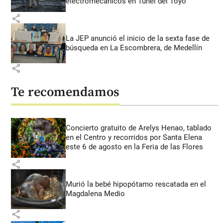
electromecánicos en Túnel del Toyo
share
La JEP anunció el inicio de la sexta fase de
búsqueda en La Escombrera, de Medellín
share
Te recomendamos
Concierto gratuito de Arelys Henao, tablado
en el Centro y recorridos por Santa Elena
este 6 de agosto en la Feria de las Flores
share
Murió la bebé hipopótamo rescatada en el
Magdalena Medio
share