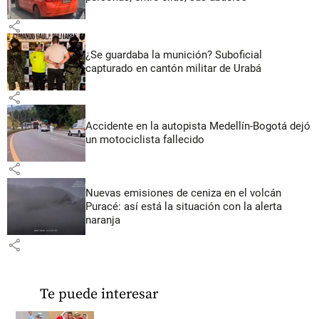
share
¿Se guardaba la munición? Suboficial
capturado en cantón militar de Urabá
share
Accidente en la autopista Medellín-Bogotá dejó
un motociclista fallecido
share
Nuevas emisiones de ceniza en el volcán
Puracé: así está la situación con la alerta
naranja
share
Te puede interesar