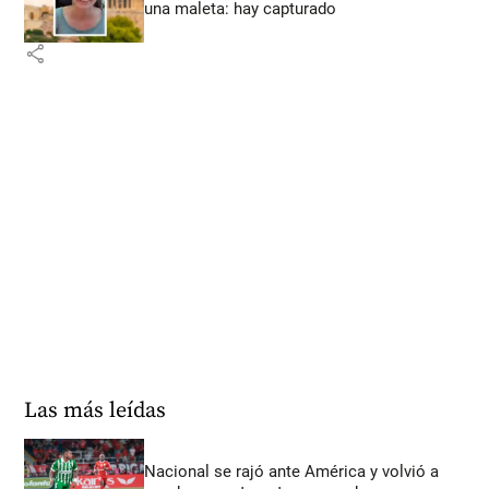
una maleta: hay capturado
share
Las más leídas
Nacional se rajó ante América y volvió a