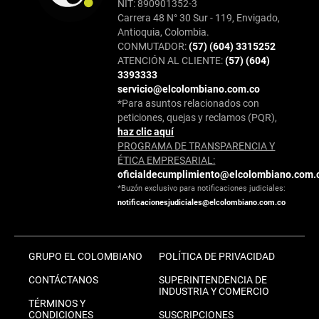
NIT: 890901352-3
Carrera 48 N° 30 Sur - 119, Envigado,
Antioquia, Colombia.
CONMUTADOR:
(57) (604) 3315252
ATENCIÓN AL CLIENTE:
(57) (604)
3393333
servicio@elcolombiano.com.co
*Para asuntos relacionados con
peticiones, quejas y reclamos (PQR),
haz clic aquí
PROGRAMA DE TRANSPARENCIA Y
ÉTICA EMPRESARIAL:
oficialdecumplimiento@elcolombiano.com.
*Buzón exclusivo para notificaciones judiciales:
notificacionesjudiciales@elcolombiano.com.co
GRUPO EL COLOMBIANO
POLÍTICA DE PRIVACIDAD
CONTÁCTANOS
SUPERINTENDENCIA DE
INDUSTRIA Y COMERCIO
TÉRMINOS Y
CONDICIONES
SUSCRIPCIONES