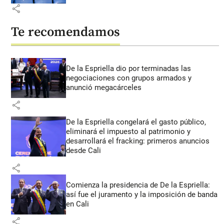
share
Te recomendamos
De la Espriella dio por terminadas las
negociaciones con grupos armados y
anunció megacárceles
share
De la Espriella congelará el gasto público,
eliminará el impuesto al patrimonio y
desarrollará el fracking: primeros anuncios
desde Cali
share
Comienza la presidencia de De la Espriella:
así fue el juramento y la imposición de banda
en Cali
share