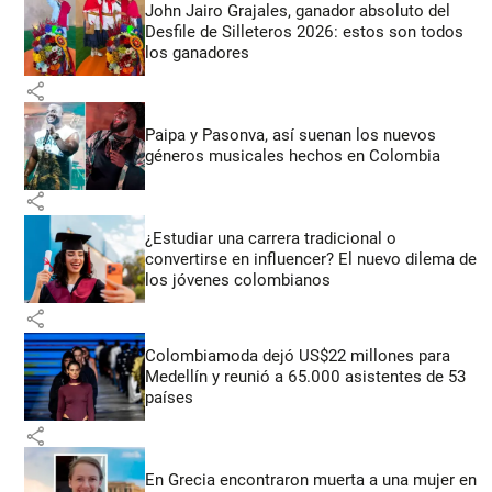
John Jairo Grajales, ganador absoluto del
Desfile de Silleteros 2026: estos son todos
los ganadores
share
Paipa y Pasonva, así suenan los nuevos
géneros musicales hechos en Colombia
share
¿Estudiar una carrera tradicional o
convertirse en influencer? El nuevo dilema de
los jóvenes colombianos
share
Colombiamoda dejó US$22 millones para
Medellín y reunió a 65.000 asistentes de 53
países
share
En Grecia encontraron muerta a una mujer en