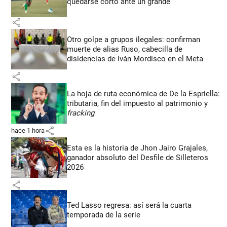
quedarse corto ante un grande
share
Otro golpe a grupos ilegales: confirman
muerte de alias Ruso, cabecilla de
disidencias de Iván Mordisco en el Meta
share
La hoja de ruta económica de De la Espriella:
tributaria, fin del impuesto al patrimonio y
fracking
share
hace 1 hora
Esta es la historia de Jhon Jairo Grajales,
ganador absoluto del Desfile de Silleteros
2026
share
Ted Lasso regresa: así será la cuarta
temporada de la serie