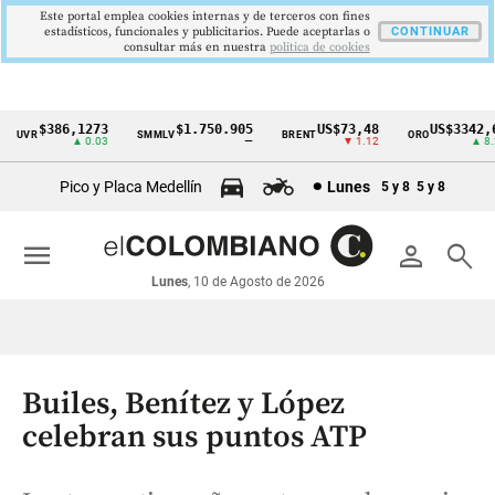
Este portal emplea cookies internas y de terceros con fines
estadísticos, funcionales y publicitarios. Puede aceptarlas o
CONTINUAR
consultar más en nuestra
politica de cookies
$386,1273
$1.750.905
US$73,48
US$3342,60
UVR
SMMLV
BRENT
ORO
Cintillo
▲ 0.03
—
▼ 1.12
▲ 8.20
de
Pico y Placa Medellín
Lunes
5 y 8
5 y 8
indicadores
económicos
menu
person
search
Colombia
Lunes
, 10 de Agosto de 2026
Builes, Benítez y López
celebran sus puntos ATP