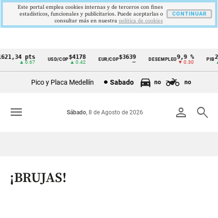
Este portal emplea cookies internas y de terceros con fines
estadísticos, funcionales y publicitarios. Puede aceptarlas o
CONTINUAR
consultar más en nuestra
politica de cookies
21,34 pts
$4178
$3639
9,9 %
2,8
USD/COP
EUR/COP
DESEMPLEO
PIB
Cintillo
▲ 0.67
▲ 0.42
—
▼ 0.30
▲ 0
de
Pico y Placa Medellín
Sabado
no
no
indicadores
económicos
menu
person
search
Sábado
, 8 de Agosto de 2026
Colombia
¡BRUJAS!