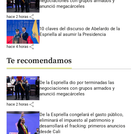
negociaciones con grupos armados y
anunció megacárceles
share
hace 2 horas
10 claves del discurso de Abelardo de la
Espriella al asumir la Presidencia
share
hace 4 horas
Te recomendamos
De la Espriella dio por terminadas las
negociaciones con grupos armados y
anunció megacárceles
share
hace 2 horas
De la Espriella congelará el gasto público,
eliminará el impuesto al patrimonio y
desarrollará el fracking: primeros anuncios
desde Cali