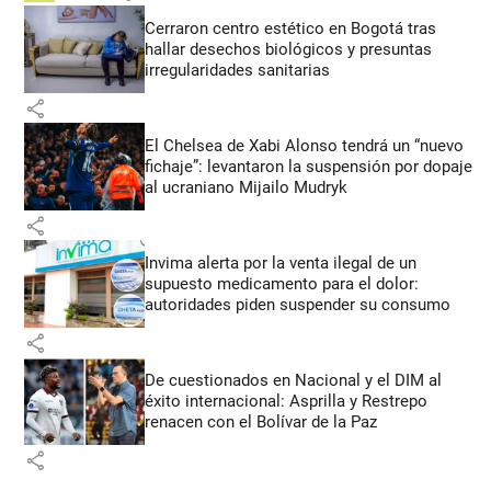
Cerraron centro estético en Bogotá tras
hallar desechos biológicos y presuntas
irregularidades sanitarias
share
El Chelsea de Xabi Alonso tendrá un “nuevo
fichaje”: levantaron la suspensión por dopaje
al ucraniano Mijailo Mudryk
share
Invima alerta por la venta ilegal de un
supuesto medicamento para el dolor:
autoridades piden suspender su consumo
share
De cuestionados en Nacional y el DIM al
éxito internacional: Asprilla y Restrepo
renacen con el Bolívar de la Paz
share