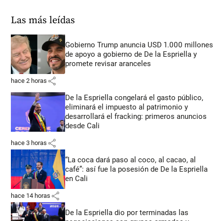
Las más leídas
Gobierno Trump anuncia USD 1.000 millones
de apoyo a gobierno de De la Espriella y
promete revisar aranceles
share
hace 2 horas
De la Espriella congelará el gasto público,
eliminará el impuesto al patrimonio y
desarrollará el fracking: primeros anuncios
desde Cali
share
hace 3 horas
“La coca dará paso al coco, al cacao, al
café”: así fue la posesión de De la Espriella
en Cali
share
hace 14 horas
De la Espriella dio por terminadas las