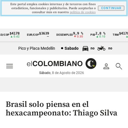
Este portal emplea cookies internas y de terceros con fines
estadísticos, funcionales y publicitarios. Puede aceptarlas o
CONTINUAR
consultar más en nuestra
politica de cookies
$4178
$3639
9,9 %
2,8 %
$4178,
COP
EUR/COP
DESEMPLEO
PIB
TRM
Cintillo
▲ 0.42
—
▼ 0.30
▲ 0.10
▲ 0.
de
Pico y Placa Medellín
Sabado
no
no
indicadores
económicos
menu
person
search
Colombia
Sábado
, 8 de Agosto de 2026
Brasil solo piensa en el
hexacampeonato: Thiago Silva