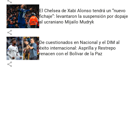
share
El Chelsea de Xabi Alonso tendrá un “nuevo
fichaje”: levantaron la suspensión por dopaje
al ucraniano Mijailo Mudryk
share
De cuestionados en Nacional y el DIM al
éxito internacional: Asprilla y Restrepo
renacen con el Bolívar de la Paz
share