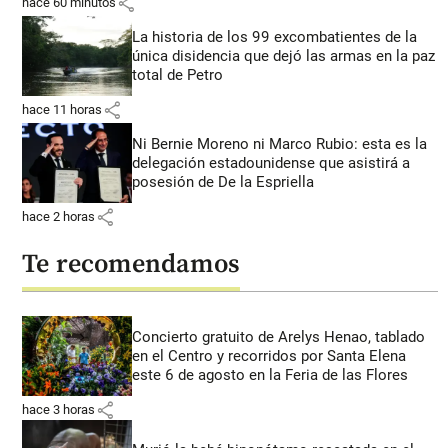
share
hace 60 minutos
La historia de los 99 excombatientes de la
única disidencia que dejó las armas en la paz
total de Petro
share
hace 11 horas
Ni Bernie Moreno ni Marco Rubio: esta es la
delegación estadounidense que asistirá a
posesión de De la Espriella
share
hace 2 horas
Te recomendamos
Concierto gratuito de Arelys Henao, tablado
en el Centro y recorridos por Santa Elena
este 6 de agosto en la Feria de las Flores
share
hace 3 horas