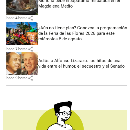
Murió la bebé hipopótamo rescatada en el
Magdalena Medio
share
hace 4 horas
¿Aún no tiene plan? Conozca la programación
de la Feria de las Flores 2026 para este
miércoles 5 de agosto
share
hace 7 horas
Adiós a Alfonso Lizarazo: los hitos de una
vida entre el humor, el secuestro y el Senado
share
hace 9 horas