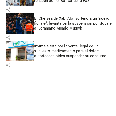
renacen con el Bolívar de la Paz
share
El Chelsea de Xabi Alonso tendrá un “nuevo
fichaje”: levantaron la suspensión por dopaje
al ucraniano Mijailo Mudryk
share
Invima alerta por la venta ilegal de un
supuesto medicamento para el dolor:
autoridades piden suspender su consumo
share