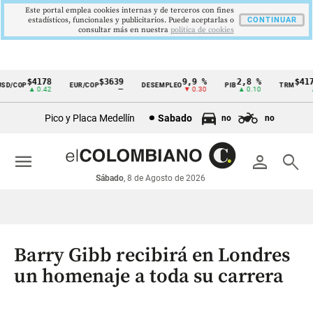
Este portal emplea cookies internas y de terceros con fines
estadísticos, funcionales y publicitarios. Puede aceptarlas o
CONTINUAR
consultar más en nuestra
politica de cookies
$4178
$3639
9,9 %
2,8 %
$4178
/COP
EUR/COP
DESEMPLEO
PIB
TRM
Cintillo
▲ 0.42
—
▼ 0.30
▲ 0.10
▲ 0
de
Pico y Placa Medellín
Sabado
no
no
indicadores
económicos
menu
person
search
Colombia
Sábado
, 8 de Agosto de 2026
Barry Gibb recibirá en Londres
un homenaje a toda su carrera