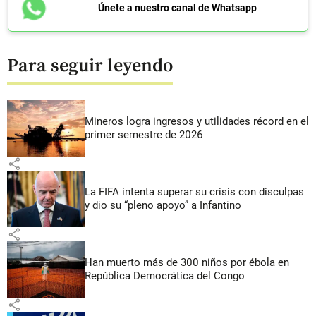
Únete a nuestro canal de Whatsapp
Para seguir leyendo
Mineros logra ingresos y utilidades récord en el
primer semestre de 2026
share
La FIFA intenta superar su crisis con disculpas
y dio su “pleno apoyo” a Infantino
share
Han muerto más de 300 niños por ébola en
República Democrática del Congo
share