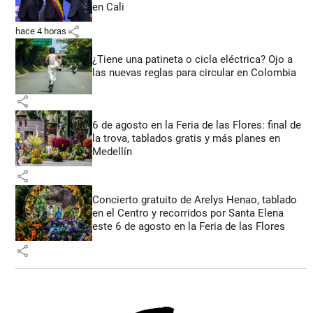
en Cali
share
hace 4 horas
¿Tiene una patineta o cicla eléctrica? Ojo a
las nuevas reglas para circular en Colombia
share
6 de agosto en la Feria de las Flores: final de
la trova, tablados gratis y más planes en
Medellín
share
Concierto gratuito de Arelys Henao, tablado
en el Centro y recorridos por Santa Elena
este 6 de agosto en la Feria de las Flores
share