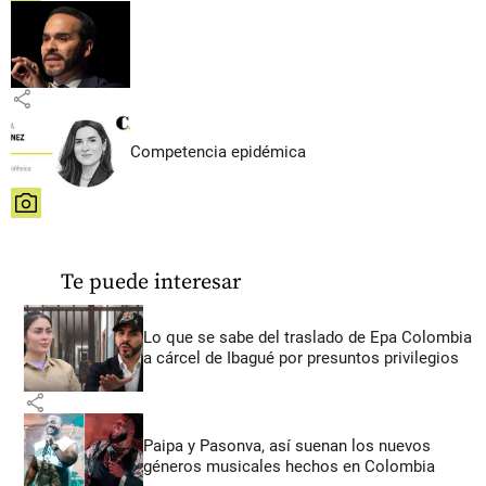
share
Competencia epidémica
share
Te puede interesar
Lo que se sabe del traslado de Epa Colombia
a cárcel de Ibagué por presuntos privilegios
share
Paipa y Pasonva, así suenan los nuevos
géneros musicales hechos en Colombia