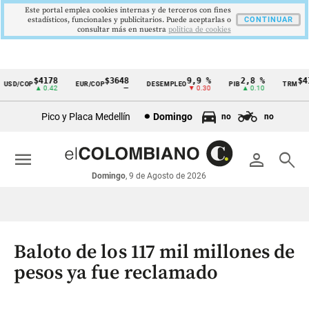
Este portal emplea cookies internas y de terceros con fines
estadísticos, funcionales y publicitarios. Puede aceptarlas o
CONTINUAR
consultar más en nuestra
politica de cookies
$4178
$3648
9,9 %
2,8 %
$417
SD/COP
EUR/COP
DESEMPLEO
PIB
TRM
Cintillo
▲ 0.42
—
▼ 0.30
▲ 0.10
▲
de
Pico y Placa Medellín
Domingo
no
no
indicadores
económicos
menu
person
search
Colombia
Domingo
, 9 de Agosto de 2026
Baloto de los 117 mil millones de
pesos ya fue reclamado