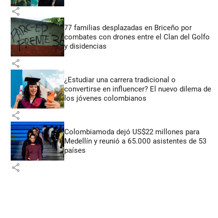
share
77 familias desplazadas en Briceño por
combates con drones entre el Clan del Golfo
y disidencias
share
¿Estudiar una carrera tradicional o
convertirse en influencer? El nuevo dilema de
los jóvenes colombianos
share
Colombiamoda dejó US$22 millones para
Medellín y reunió a 65.000 asistentes de 53
países
share