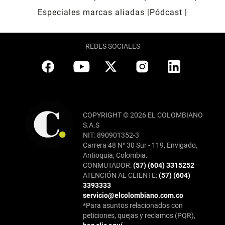
Especiales marcas aliadas
Pódcast
REDES SOCIALES
COPYRIGHT © 2026 EL COLOMBIANO
S.A.S
NIT: 890901352-3
Carrera 48 N° 30 Sur - 119, Envigado,
Antioquia, Colombia.
CONMUTADOR:
(57) (604) 3315252
ATENCIÓN AL CLIENTE:
(57) (604)
3393333
servicio@elcolombiano.com.co
*Para asuntos relacionados con
peticiones, quejas y reclamos (PQR),