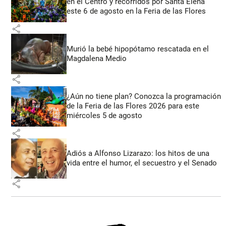
en el Centro y recorridos por Santa Elena
este 6 de agosto en la Feria de las Flores
share
Murió la bebé hipopótamo rescatada en el
Magdalena Medio
share
¿Aún no tiene plan? Conozca la programación
de la Feria de las Flores 2026 para este
miércoles 5 de agosto
share
Adiós a Alfonso Lizarazo: los hitos de una
vida entre el humor, el secuestro y el Senado
share