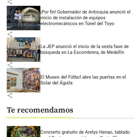
share
¡Por fin! Gobernador de Antioquia anunció el
inicio de instalación de equipos
electromecánicos en Túnel del Toyo
share
La JEP anunció el inicio de la sexta fase de
búsqueda en La Escombrera, de Medellín
share
El Museo del Fútbol abre las puertas en el
Solar del Águila
share
Te recomendamos
Concierto gratuito de Arelys Henao, tablado