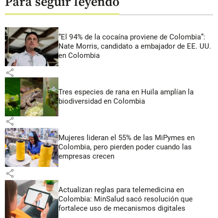
Para seguir leyendo
“El 94% de la cocaína proviene de Colombia”:
Nate Morris, candidato a embajador de EE. UU.
en Colombia
share
Tres especies de rana en Huila amplían la
biodiversidad en Colombia
share
Mujeres lideran el 55% de las MiPymes en
Colombia, pero pierden poder cuando las
empresas crecen
share
Actualizan reglas para telemedicina en
Colombia: MinSalud sacó resolución que
fortalece uso de mecanismos digitales