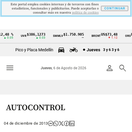
Este portal emplea cookies internas y de terceros con fines
estadísticos, funcionales y publicitarios. Puede aceptarlas o
CONTINUAR
consultar más en nuestra
politica de cookies
,48 %
$386,1273
$1.750.905
US$73,48
US
UVR
SMMLV
BRENT
ORO
Cintillo
▲ 0.05
▲ 0.03
—
▼ 1.12
de
Pico y Placa Medellín
Jueves
3 y 6
3 y 6
indicadores
económicos
menu
person
search
Jueves
, 6 de Agosto de 2026
Colombia
AUTOCONTROL
04 de diciembre de 2013