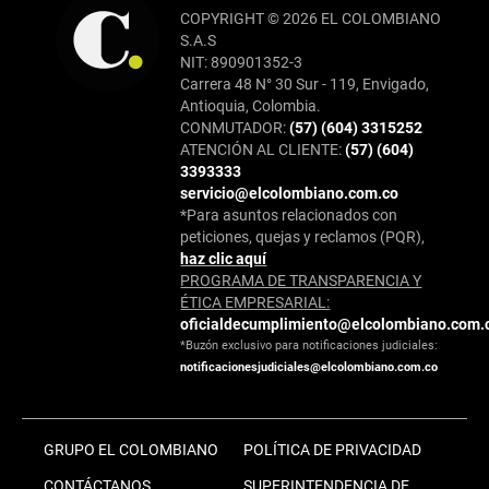
COPYRIGHT © 2026 EL COLOMBIANO
S.A.S
NIT: 890901352-3
Carrera 48 N° 30 Sur - 119, Envigado,
Antioquia, Colombia.
CONMUTADOR:
(57) (604) 3315252
ATENCIÓN AL CLIENTE:
(57) (604)
3393333
servicio@elcolombiano.com.co
*Para asuntos relacionados con
peticiones, quejas y reclamos (PQR),
haz clic aquí
PROGRAMA DE TRANSPARENCIA Y
ÉTICA EMPRESARIAL:
oficialdecumplimiento@elcolombiano.com.
*Buzón exclusivo para notificaciones judiciales:
notificacionesjudiciales@elcolombiano.com.co
GRUPO EL COLOMBIANO
POLÍTICA DE PRIVACIDAD
CONTÁCTANOS
SUPERINTENDENCIA DE