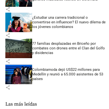
share
¿Estudiar una carrera tradicional o
convertirse en influencer? El nuevo dilema de
los jóvenes colombianos
share
77 familias desplazadas en Briceño por
combates con drones entre el Clan del Golfo
y disidencias
share
Colombiamoda dejó US$22 millones para
Medellín y reunió a 65.000 asistentes de 53
países
share
Las más leídas