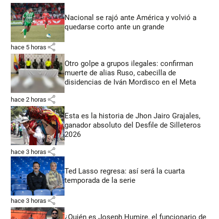
Nacional se rajó ante América y volvió a
quedarse corto ante un grande
share
hace 5 horas
Otro golpe a grupos ilegales: confirman
muerte de alias Ruso, cabecilla de
disidencias de Iván Mordisco en el Meta
share
hace 2 horas
Esta es la historia de Jhon Jairo Grajales,
ganador absoluto del Desfile de Silleteros
2026
share
hace 3 horas
Ted Lasso regresa: así será la cuarta
temporada de la serie
share
hace 3 horas
¿Quién es Joseph Humire, el funcionario de