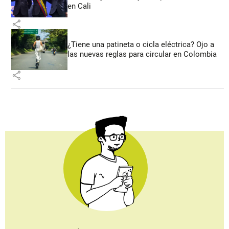
en Cali
share
¿Tiene una patineta o cicla eléctrica? Ojo a
las nuevas reglas para circular en Colombia
share