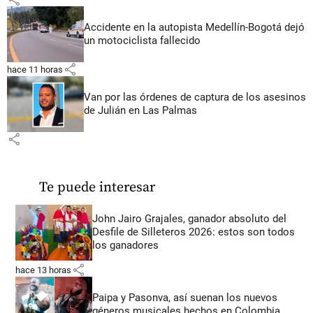
Accidente en la autopista Medellín-Bogotá dejó
un motociclista fallecido
share
hace 11 horas
Van por las órdenes de captura de los asesinos
de Julián en Las Palmas
share
Te puede interesar
John Jairo Grajales, ganador absoluto del
Desfile de Silleteros 2026: estos son todos
los ganadores
share
hace 13 horas
Paipa y Pasonva, así suenan los nuevos
géneros musicales hechos en Colombia