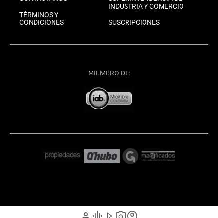
INDUSTRIA Y COMERCIO
TÉRMINOS Y
CONDICIONES
SUSCRIPCIONES
MIEMBRO DE:
person
graphic_eq
play_arrow
photo_camera
account_circle