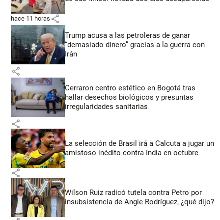
share
hace 11 horas
Trump acusa a las petroleras de ganar
“demasiado dinero” gracias a la guerra con
Irán
share
Cerraron centro estético en Bogotá tras
hallar desechos biológicos y presuntas
irregularidades sanitarias
share
La selección de Brasil irá a Calcuta a jugar un
amistoso inédito contra India en octubre
share
Wilson Ruiz radicó tutela contra Petro por
insubsistencia de Angie Rodríguez, ¿qué dijo?