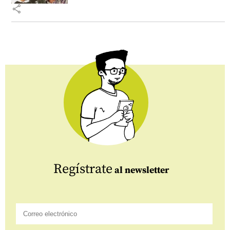
share
Regístrate
al newsletter