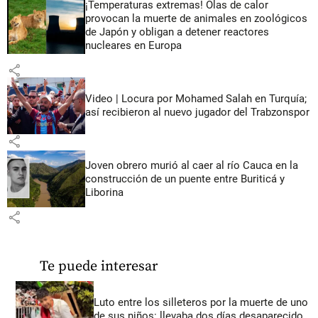
¡Temperaturas extremas! Olas de calor
provocan la muerte de animales en zoológicos
de Japón y obligan a detener reactores
nucleares en Europa
share
Video | Locura por Mohamed Salah en Turquía;
así recibieron al nuevo jugador del Trabzonspor
share
Joven obrero murió al caer al río Cauca en la
construcción de un puente entre Buriticá y
Liborina
share
Te puede interesar
Luto entre los silleteros por la muerte de uno
de sus niños: llevaba dos días desaparecido