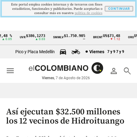
Este portal emplea cookies internas y de terceros con fines
estadísticos, funcionales y publicitarios. Puede aceptarlas o
CONTINUAR
consultar más en nuestra
politica de cookies
8 %
$386,1273
$1.750.905
US$73,48
US$3
UVR
SMMLV
BRENT
ORO
Cintillo
0.05
▲ 0.03
—
▼ 1.12
de
Pico y Placa Medellín
Viernes
7 y 9
7 y 9
indicadores
económicos
menu
person
search
Colombia
Viernes
, 7 de Agosto de 2026
Así ejecutan $32.500 millones
los 12 vecinos de Hidroituango