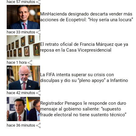
share
hace 57 minutos
MinHacienda designado descarta vender más
acciones de Ecopetrol: “Hoy sería una locura”
share
hace 33 minutos
El retrato oficial de Francia Márquez que ya
reposa en la Casa Vicepresidencial
share
hace 1 hora
La FIFA intenta superar su crisis con
disculpas y dio su “pleno apoyo” a Infantino
share
hace 42 minutos
Registrador Penagos le responde con duro
mensaje al gobierno saliente: “supuesto
fraude electoral no tiene sustento técnico”
share
hace 36 minutos