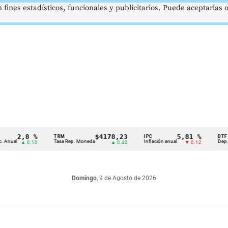
 fines estadísticos, funcionales y publicitarios. Puede aceptarlas
2,8 %
$4178,23
5,81 %
TRM
IPC
DTF
l
Tasa Rep. Moneda
Inflación anual
Dep. Térmi
▲ 0.10
▲ 0.42
▼ 0.12
Domingo
, 9 de Agosto de 2026