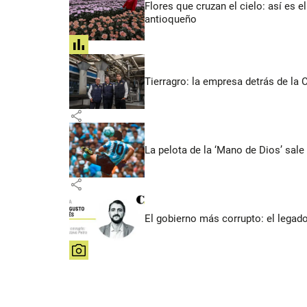
Flores que cruzan el cielo: así es
antioqueño
share
Tierragro: la empresa detrás de la
share
La pelota de la ‘Mano de Dios’ sale
share
El gobierno más corrupto: el legad
share