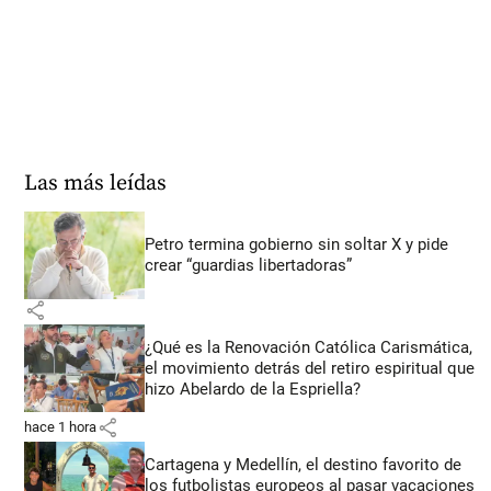
Las más leídas
Petro termina gobierno sin soltar X y pide
crear “guardias libertadoras”
share
¿Qué es la Renovación Católica Carismática,
el movimiento detrás del retiro espiritual que
hizo Abelardo de la Espriella?
share
hace 1 hora
Cartagena y Medellín, el destino favorito de
los futbolistas europeos al pasar vacaciones