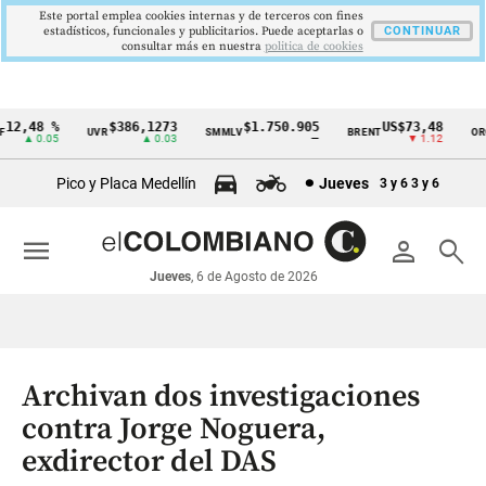
Este portal emplea cookies internas y de terceros con fines
estadísticos, funcionales y publicitarios. Puede aceptarlas o
CONTINUAR
consultar más en nuestra
politica de cookies
2,48 %
$386,1273
$1.750.905
US$73,48
U
UVR
SMMLV
BRENT
ORO
Cintillo
▲ 0.05
▲ 0.03
—
▼ 1.12
de
Pico y Placa Medellín
Jueves
3 y 6
3 y 6
indicadores
económicos
menu
person
search
Colombia
Jueves
, 6 de Agosto de 2026
Archivan dos investigaciones
contra Jorge Noguera,
exdirector del DAS