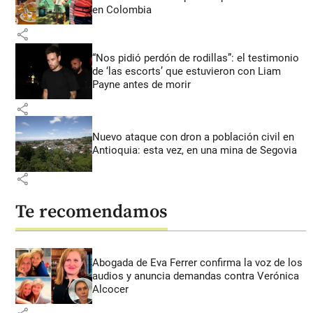
en Colombia
share
“Nos pidió perdón de rodillas”: el testimonio
de ‘las escorts’ que estuvieron con Liam
Payne antes de morir
share
Nuevo ataque con dron a población civil en
Antioquia: esta vez, en una mina de Segovia
share
Te recomendamos
Abogada de Eva Ferrer confirma la voz de los
audios y anuncia demandas contra Verónica
Alcocer