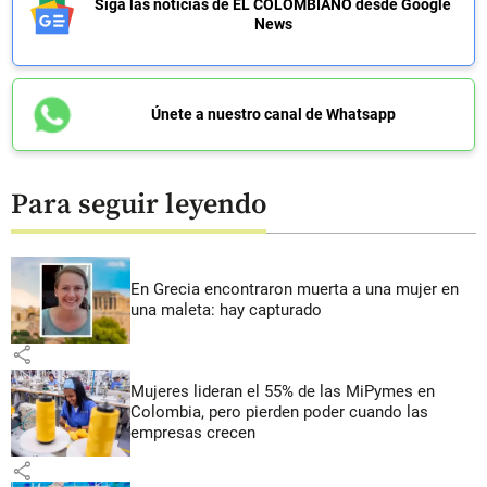
Siga las noticias de EL COLOMBIANO desde Google
News
Únete a nuestro canal de Whatsapp
Para seguir leyendo
En Grecia encontraron muerta a una mujer en
una maleta: hay capturado
share
Mujeres lideran el 55% de las MiPymes en
Colombia, pero pierden poder cuando las
empresas crecen
share