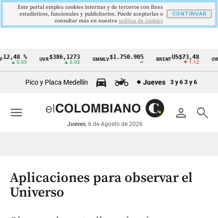
Este portal emplea cookies internas y de terceros con fines
estadísticos, funcionales y publicitarios. Puede aceptarlas o
CONTINUAR
consultar más en nuestra
politica de cookies
2,48 %
$386,1273
$1.750.905
US$73,48
UVR
SMMLV
BRENT
ORO
Cintillo
▲ 0.05
▲ 0.03
—
▼ 1.12
de
Pico y Placa Medellín
Jueves
3 y 6
3 y 6
indicadores
económicos
menu
person
search
Colombia
Jueves
, 6 de Agosto de 2026
Aplicaciones para observar el
Universo