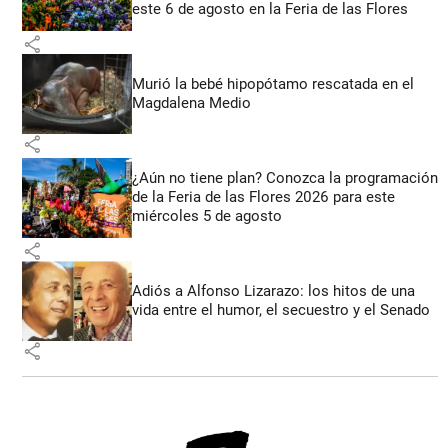
este 6 de agosto en la Feria de las Flores
share
Murió la bebé hipopótamo rescatada en el
Magdalena Medio
share
¿Aún no tiene plan? Conozca la programación
de la Feria de las Flores 2026 para este
miércoles 5 de agosto
share
Adiós a Alfonso Lizarazo: los hitos de una
vida entre el humor, el secuestro y el Senado
share