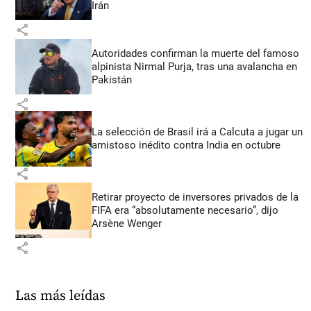
Irán
share
Autoridades confirman la muerte del famoso
alpinista Nirmal Purja, tras una avalancha en
Pakistán
share
La selección de Brasil irá a Calcuta a jugar un
amistoso inédito contra India en octubre
share
Retirar proyecto de inversores privados de la
FIFA era “absolutamente necesario”, dijo
Arsène Wenger
share
Las más leídas