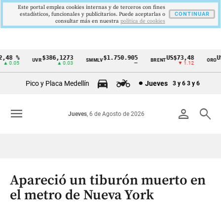
Este portal emplea cookies internas y de terceros con fines
estadísticos, funcionales y publicitarios. Puede aceptarlas o
CONTINUAR
consultar más en nuestra
politica de cookies
48 %
$386,1273
$1.750.905
US$73,48
US$
UVR
SMMLV
BRENT
ORO
Cintillo
 0.05
▲ 0.03
—
▼ 1.12
de
Pico y Placa Medellín
Jueves
3 y 6
3 y 6
indicadores
económicos
menu
person
search
Jueves
, 6 de Agosto de 2026
Colombia
Apareció un tiburón muerto en
el metro de Nueva York