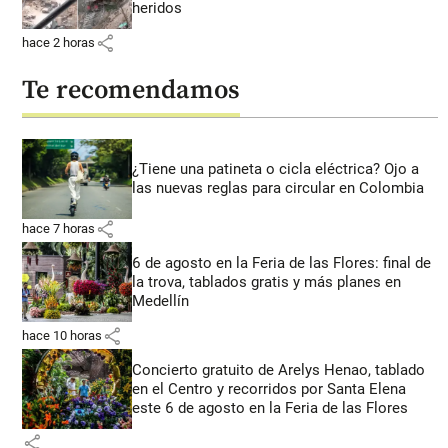
heridos
share
hace 2 horas
Te recomendamos
¿Tiene una patineta o cicla eléctrica? Ojo a
las nuevas reglas para circular en Colombia
share
hace 7 horas
6 de agosto en la Feria de las Flores: final de
la trova, tablados gratis y más planes en
Medellín
share
hace 10 horas
Concierto gratuito de Arelys Henao, tablado
en el Centro y recorridos por Santa Elena
este 6 de agosto en la Feria de las Flores
share