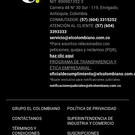
NIT: 890901352-3
Carrera 48 N° 30 Sur - 119, Envigado,
Antioquia, Colombia.
CONMUTADOR:
(57) (604) 3315252
ATENCIÓN AL CLIENTE:
(57) (604)
3393333
servicio@elcolombiano.com.co
*Para asuntos relacionados con
peticiones, quejas y reclamos (PQR),
haz clic aquí
PROGRAMA DE TRANSPARENCIA Y
ÉTICA EMPRESARIAL:
oficialdecumplimiento@elcolombiano.com.
*Buzón exclusivo para notificaciones judiciales:
notificacionesjudiciales@elcolombiano.com.co
GRUPO EL COLOMBIANO
POLÍTICA DE PRIVACIDAD
CONTÁCTANOS
SUPERINTENDENCIA DE
INDUSTRIA Y COMERCIO
TÉRMINOS Y
CONDICIONES
SUSCRIPCIONES