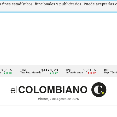
 fines estadísticos, funcionales y publicitarios. Puede aceptarlas
8 %
$4178,23
5,81 %
TRM
IPC
DTF
Tasa Rep. Moneda
Inflación anual
Dep. Término Fij
0.10
▲ 0.42
▼ 0.12
Viernes
, 7 de Agosto de 2026