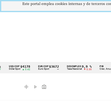
Este portal emplea cookies internas y de terceros con
$4178
$3672
9,9 %
2,
USD/COP
EUR/COP
DESEMPLEO
PIB
Cintillo
Dólar Spot
Euro Spot
Tasa Nacional
Crec. Anual
▲ 0.42
—
▼ 0.30
▲ 
de
indicadores
graphic_eq
play_arrow
photo_camera
económicos
Colombia