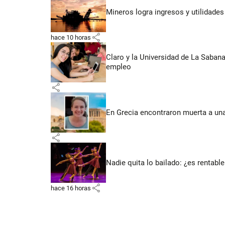
Mineros logra ingresos y utilidade
share
hace 10 horas
Claro y la Universidad de La Saban
empleo
share
En Grecia encontraron muerta a un
share
Nadie quita lo bailado: ¿es rentable
share
hace 16 horas