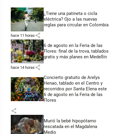
¿Tiene una patineta o cicla
eléctrica? Ojo a las nuevas
reglas para circular en Colombia
share
hace 11 horas
6 de agosto en la Feria de las
Flores: final de la trova, tablados
gratis y más planes en Medellín
share
hace 14 horas
Concierto gratuito de Arelys
Henao, tablado en el Centro y
recorridos por Santa Elena este
6 de agosto en la Feria de las
Flores
share
Murió la bebé hipopótamo
rescatada en el Magdalena
Medio