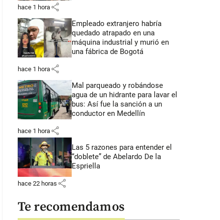
share
hace 1 hora
Empleado extranjero habría
quedado atrapado en una
máquina industrial y murió en
una fábrica de Bogotá
share
hace 1 hora
Mal parqueado y robándose
agua de un hidrante para lavar el
bus: Así fue la sanción a un
conductor en Medellín
share
hace 1 hora
Las 5 razones para entender el
“doblete” de Abelardo De la
Espriella
share
hace 22 horas
Te recomendamos