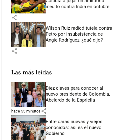
Calcuta a jugar un amistoso
inédito contra India en octubre
share
Wilson Ruiz radicó tutela contra
Petro por insubsistencia de
Angie Rodríguez, ¿qué dijo?
share
Las más leídas
Diez claves para conocer al
nuevo presidente de Colombia,
Abelardo de la Espriella
share
hace 55 minutos
Entre caras nuevas y viejos
conocidos: así es el nuevo
Gobierno