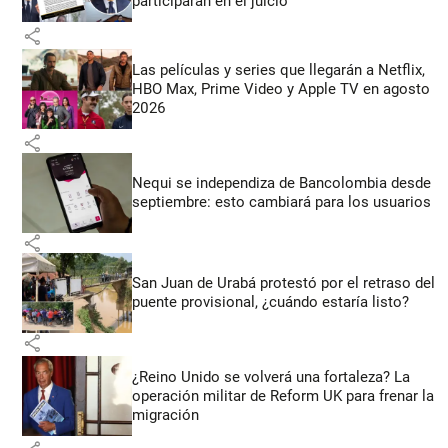
participarán en el juicio
share
Las películas y series que llegarán a Netflix,
HBO Max, Prime Video y Apple TV en agosto
2026
share
Nequi se independiza de Bancolombia desde
septiembre: esto cambiará para los usuarios
share
San Juan de Urabá protestó por el retraso del
puente provisional, ¿cuándo estaría listo?
share
¿Reino Unido se volverá una fortaleza? La
operación militar de Reform UK para frenar la
migración