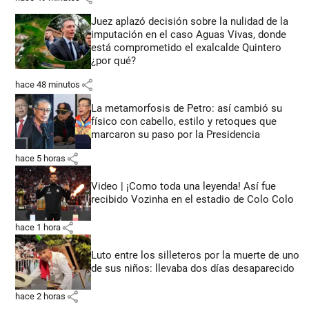
Juez aplazó decisión sobre la nulidad de la
imputación en el caso Aguas Vivas, donde
está comprometido el exalcalde Quintero
¿por qué?
share
hace 48 minutos
La metamorfosis de Petro: así cambió su
físico con cabello, estilo y retoques que
marcaron su paso por la Presidencia
share
hace 5 horas
Video | ¡Como toda una leyenda! Así fue
recibido Vozinha en el estadio de Colo Colo
share
hace 1 hora
Luto entre los silleteros por la muerte de uno
de sus niños: llevaba dos días desaparecido
share
hace 2 horas