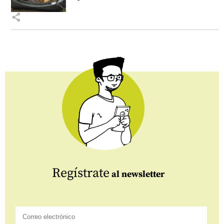
share
Regístrate
al newsletter