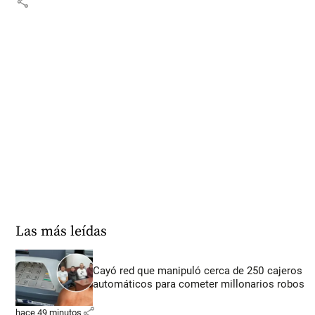
share
Las más leídas
Cayó red que manipuló cerca de 250 cajeros
automáticos para cometer millonarios robos
share
hace 49 minutos