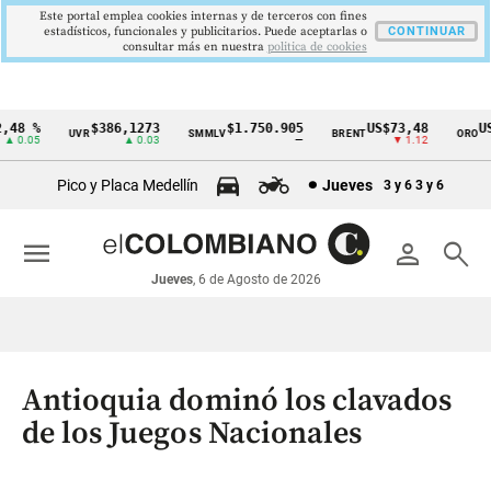
Este portal emplea cookies internas y de terceros con fines
estadísticos, funcionales y publicitarios. Puede aceptarlas o
CONTINUAR
consultar más en nuestra
politica de cookies
48 %
$386,1273
$1.750.905
US$73,48
US$
UVR
SMMLV
BRENT
ORO
Cintillo
 0.05
▲ 0.03
—
▼ 1.12
de
Pico y Placa Medellín
Jueves
3 y 6
3 y 6
indicadores
económicos
menu
person
search
Colombia
Jueves
, 6 de Agosto de 2026
Antioquia dominó los clavados
de los Juegos Nacionales