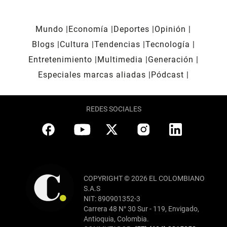
Mundo
Economía
Deportes
Opinión
Blogs
Cultura
Tendencias
Tecnología
Entretenimiento
Multimedia
Generación
Especiales marcas aliadas
Pódcast
REDES SOCIALES
COPYRIGHT © 2026 EL COLOMBIANO
S.A.S
NIT: 890901352-3
Carrera 48 N° 30 Sur - 119, Envigado,
Antioquia, Colombia.