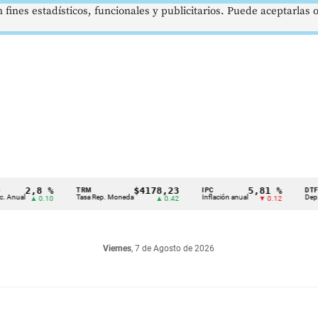
 fines estadísticos, funcionales y publicitarios. Puede aceptarlas
2,8 %
$4178,23
5,81 %
TRM
IPC
DTF
al
Tasa Rep. Moneda
Inflación anual
Dep. Térmi
▲ 0.10
▲ 0.42
▼ 0.12
Viernes
, 7 de Agosto de 2026