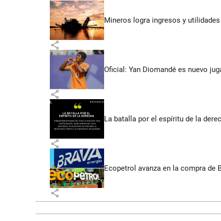
Mineros logra ingresos y utilidade
share
Oficial: Yan Diomandé es nuevo jug
share
La batalla por el espíritu de la dere
share
Ecopetrol avanza en la compra de B
share