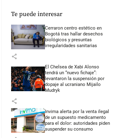
Te puede interesar
Cerraron centro estético en
Bogotá tras hallar desechos
biológicos y presuntas
irregularidades sanitarias
share
El Chelsea de Xabi Alonso
tendrá un “nuevo fichaje”:
levantaron la suspensión por
dopaje al ucraniano Mijailo
Mudryk
share
Invima alerta por la venta ilegal
de un supuesto medicamento
para el dolor: autoridades piden
suspender su consumo