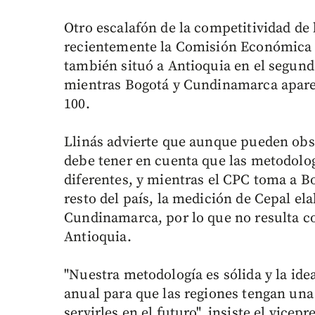
Otro escalafón de la competitividad d
recientemente la Comisión Económica p
también situó a Antioquia en el segundo
mientras Bogotá y Cundinamarca aparec
100.
Llinás advierte que aunque pueden obse
debe tener en cuenta que las metodolog
diferentes, y mientras el CPC toma a B
resto del país, la medición de Cepal el
Cundinamarca, por lo que no resulta co
Antioquia.
"Nuestra metodología es sólida y la ide
anual para que las regiones tengan un
servirles en el futuro", insiste el vicep