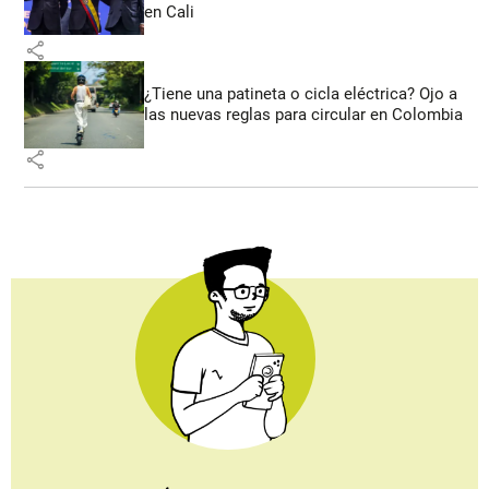
en Cali
share
¿Tiene una patineta o cicla eléctrica? Ojo a
las nuevas reglas para circular en Colombia
share