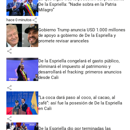
De la Espriella: “Nadie sobra en la Patria
Milagro”
share
hace 0 minutos
Gobierno Trump anuncia USD 1.000 millones
de apoyo a gobierno de De la Espriella y
promete revisar aranceles
share
De la Espriella congelará el gasto público,
eliminará el impuesto al patrimonio y
desarrollará el fracking: primeros anuncios
desde Cali
share
“La coca dará paso al coco, al cacao, al
café”: así fue la posesión de De la Espriella
en Cali
share
De la Espriella dio por terminadas las