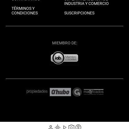
INDUSTRIA Y COMERCIO
TÉRMINOS Y
CONDICIONES
SUSCRIPCIONES
MIEMBRO DE:
person
graphic_eq
play_arrow
photo_camera
account_circle