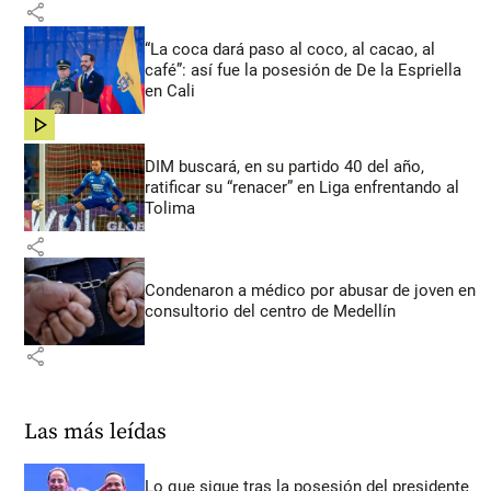
share
“La coca dará paso al coco, al cacao, al
café”: así fue la posesión de De la Espriella
en Cali
share
DIM buscará, en su partido 40 del año,
ratificar su “renacer” en Liga enfrentando al
Tolima
share
Condenaron a médico por abusar de joven en
consultorio del centro de Medellín
share
Las más leídas
Lo que sigue tras la posesión del presidente