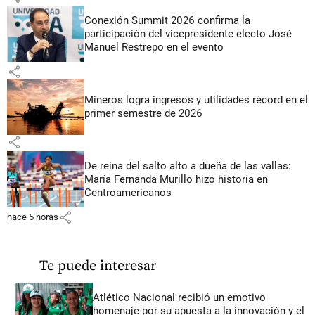
Conexión Summit 2026 confirma la
participación del vicepresidente electo José
Manuel Restrepo en el evento
share
Mineros logra ingresos y utilidades récord en el
primer semestre de 2026
share
De reina del salto alto a dueña de las vallas:
María Fernanda Murillo hizo historia en
Centroamericanos
share
hace 5 horas
Te puede interesar
Atlético Nacional recibió un emotivo
homenaje por su apuesta a la innovación y el