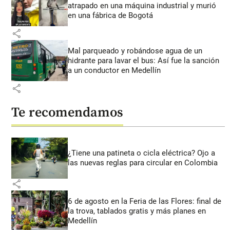
atrapado en una máquina industrial y murió
en una fábrica de Bogotá
share
Mal parqueado y robándose agua de un
hidrante para lavar el bus: Así fue la sanción
a un conductor en Medellín
share
Te recomendamos
¿Tiene una patineta o cicla eléctrica? Ojo a
las nuevas reglas para circular en Colombia
share
6 de agosto en la Feria de las Flores: final de
la trova, tablados gratis y más planes en
Medellín