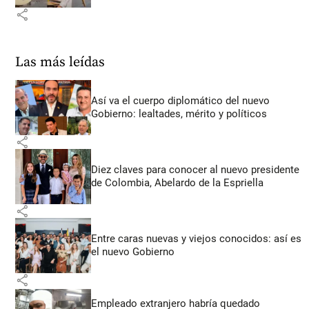
share
Las más leídas
Así va el cuerpo diplomático del nuevo
Gobierno: lealtades, mérito y políticos
share
Diez claves para conocer al nuevo presidente
de Colombia, Abelardo de la Espriella
share
Entre caras nuevas y viejos conocidos: así es
el nuevo Gobierno
share
Empleado extranjero habría quedado