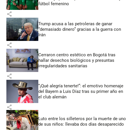
fútbol femenino
share
Trump acusa a las petroleras de ganar
“demasiado dinero” gracias a la guerra con
Irán
share
Cerraron centro estético en Bogotá tras
hallar desechos biológicos y presuntas
irregularidades sanitarias
share
“¡Qué alegría tenerte!”: el emotivo homenaje
del Bayern a Luis Díaz tras su primer año en
el club alemán
share
Luto entre los silleteros por la muerte de uno
de sus niños: llevaba dos días desaparecido