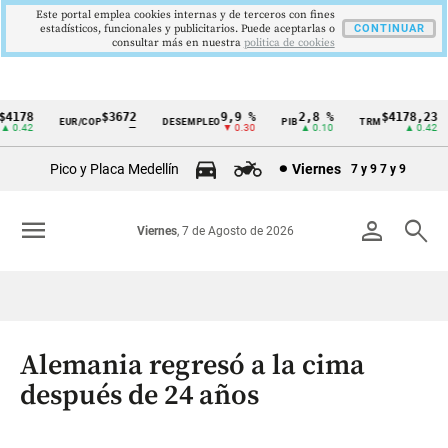
Este portal emplea cookies internas y de terceros con fines
estadísticos, funcionales y publicitarios. Puede aceptarlas o
CONTINUAR
consultar más en nuestra
politica de cookies
178
$3672
9,9 %
2,8 %
$4178,23
EUR/COP
DESEMPLEO
PIB
TRM
Cintillo
0.42
—
▼ 0.30
▲ 0.10
▲ 0.42
de
Pico y Placa Medellín
Viernes
7 y 9
7 y 9
indicadores
económicos
menu
person
search
Viernes
, 7 de Agosto de 2026
Colombia
Alemania regresó a la cima
después de 24 años