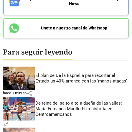
News
Únete a nuestro canal de Whatsapp
Para seguir leyendo
El plan de De la Espriella para recortar el
Estado un 40% arranca con las ‘manos atadas’
share
hace 1 minuto
De reina del salto alto a dueña de las vallas:
María Fernanda Murillo hizo historia en
Centroamericanos
share