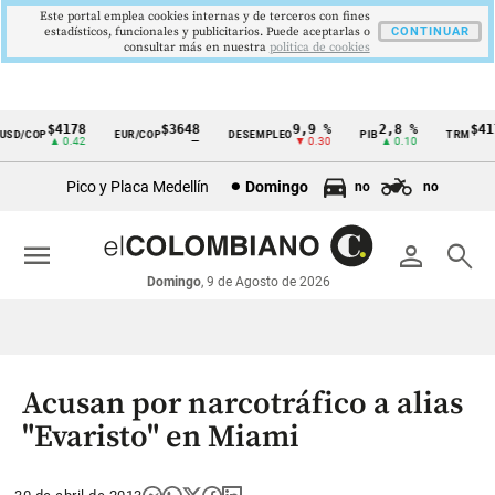
Este portal emplea cookies internas y de terceros con fines
estadísticos, funcionales y publicitarios. Puede aceptarlas o
CONTINUAR
consultar más en nuestra
politica de cookies
$4178
$3648
9,9 %
2,8 %
$4178
D/COP
EUR/COP
DESEMPLEO
PIB
TRM
Cintillo
▲ 0.42
—
▼ 0.30
▲ 0.10
▲ 
de
Pico y Placa Medellín
Domingo
no
no
indicadores
económicos
menu
person
search
Colombia
Domingo
, 9 de Agosto de 2026
Acusan por narcotráfico a alias
"Evaristo" en Miami