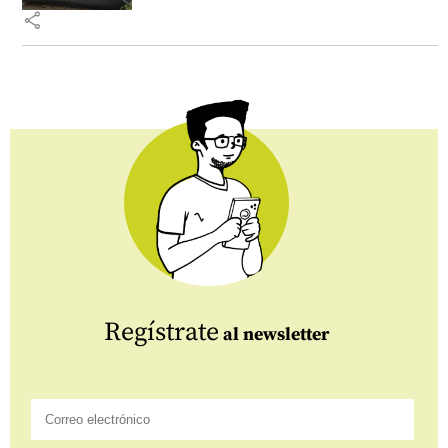
share
Regístrate
al newsletter