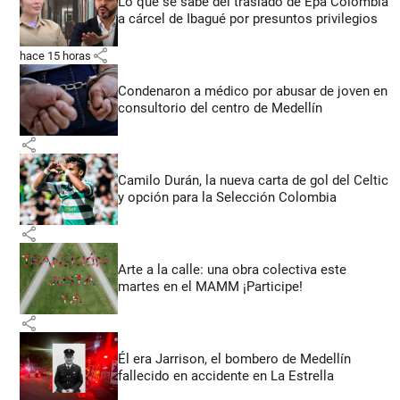
Lo que se sabe del traslado de Epa Colombia
a cárcel de Ibagué por presuntos privilegios
share
hace 15 horas
Condenaron a médico por abusar de joven en
consultorio del centro de Medellín
share
Camilo Durán, la nueva carta de gol del Celtic
y opción para la Selección Colombia
share
Arte a la calle: una obra colectiva este
martes en el MAMM ¡Participe!
share
Él era Jarrison, el bombero de Medellín
fallecido en accidente en La Estrella