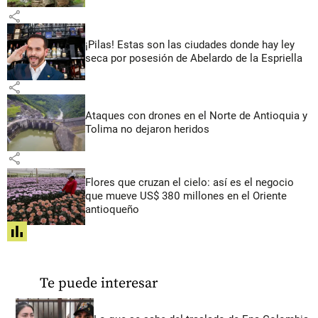
share
¡Pilas! Estas son las ciudades donde hay ley
seca por posesión de Abelardo de la Espriella
share
Ataques con drones en el Norte de Antioquia y
Tolima no dejaron heridos
share
Flores que cruzan el cielo: así es el negocio
que mueve US$ 380 millones en el Oriente
antioqueño
share
Te puede interesar