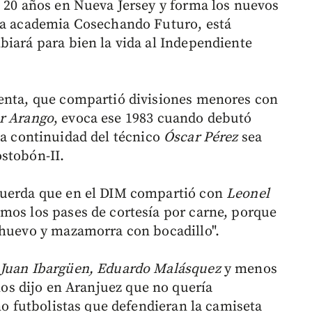
e 20 años en Nueva Jersey y forma los nuevos
 la academia Cosechando Futuro, está
biará para bien la vida al Independiente
henta, que compartió divisiones menores con
er Arango
, evoca ese 1983 cuando debutó
a continuidad del técnico
Óscar Pérez
sea
stobón-II.
cuerda que en el DIM compartió con
Leonel
mos los pases de cortesía por carne, porque
 huevo y mazamorra con bocadillo".
 Juan Ibargüen, Eduardo Malásquez
y menos
nos dijo en Aranjuez que no quería
ino futbolistas que defendieran la camiseta