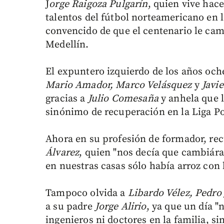
J
orge Raigoza Pulgarín
, quien vive hac
talentos del fútbol norteamericano en
convencido de que el centenario le cam
Medellín.
El expuntero izquierdo de los años oc
Mario Amador, Marco Velásquez
y
Javi
gracias a
Julio Comesaña
y anhela que l
sinónimo de recuperación en la Liga Po
Ahora en su profesión de formador, re
Álvarez
, quien "nos decía que cambiára
en nuestras casas sólo había arroz con
Tampoco olvida a
Libardo Vélez, Pedro
a su padre
Jorge Alirio
, ya que un día "
ingenieros ni doctores en la familia, s