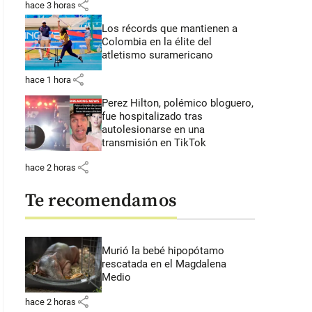
share
hace 3 horas
Los récords que mantienen a
Colombia en la élite del
atletismo suramericano
share
hace 1 hora
Perez Hilton, polémico bloguero,
fue hospitalizado tras
autolesionarse en una
transmisión en TikTok
share
hace 2 horas
Te recomendamos
Murió la bebé hipopótamo
rescatada en el Magdalena
Medio
share
hace 2 horas