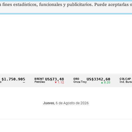
 fines estadísticos, funcionales y publicitarios. Puede aceptarlas
750.905
US$73,48
US$3342,60
162
BRENT
ORO
COLCAP
Petróleo
Onza Troy
Índ. Bursátil
—
▼ 1.12
▲ 8.20
Jueves
, 6 de Agosto de 2026