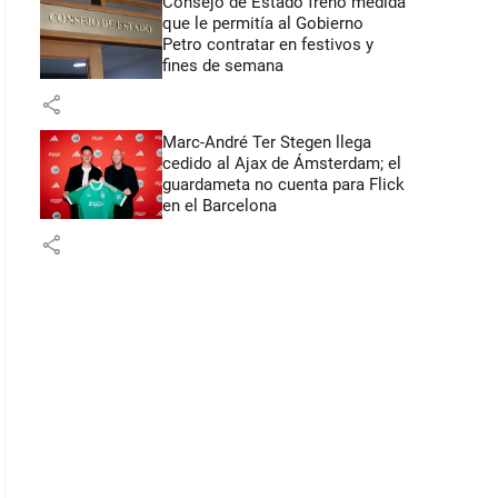
Consejo de Estado frenó medida
que le permitía al Gobierno
Petro contratar en festivos y
fines de semana
share
Marc-André Ter Stegen llega
cedido al Ajax de Ámsterdam; el
guardameta no cuenta para Flick
en el Barcelona
share