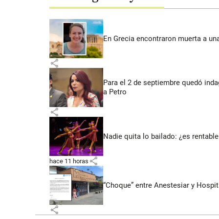
En Grecia encontraron muerta a un
share
Para el 2 de septiembre quedó inda
a Petro
share
Nadie quita lo bailado: ¿es rentable
share
hace 11 horas
“Choque” entre Anestesiar y Hospit
share